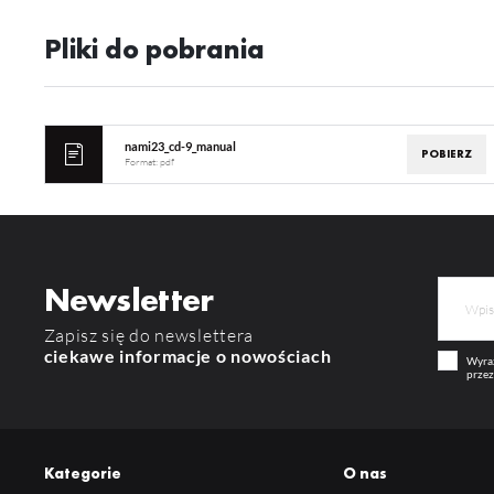
Co
Wi
in
Pliki do pobrania
na
uż
zg
R
Dz
st
nami23_cd-9_manual
Pr
POBIERZ
Wi
Format:
pdf
Tw
pr
or
tr
Newsletter
Zapisz się do newslettera
ciekawe informacje o nowościach
Wyraż
przez
Kategorie
O nas