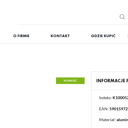
O FIRMIE
KONTAKT
GDZIE KUPIĆ
IĘ
ZAREJESTRUJ
Otrzymasz liczne dodat
podgląd statusu realizac
podgląd historii zakupó
INFORMACJE
NOWOŚĆ
brak konieczności wprow
możliwość otrzymania r
Zapomniałem hasła
Indeks:
K10005
EAN:
59015972
OGUJ SIĘ
REJESTR
Materiał:
alumi