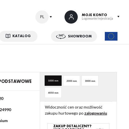
MOJE KONTO
PL
Logowanie/rejestracja
KATALOG
SHOWROOM
 SIĘ
kowe korzyści:
ji zamówień
w
 PODSTAWOWE
1000 mm
2000 mm
3000 mm
adzania swoich danych przy kolejnych zakupach
4050 mm
abatów i kuponów promocyjnych
20
Widoczność cen oraz możliwość
24990
zakupu hurtowego po
zalogowaniu
ACJA
nium
ZAKUP DETALICZNY?