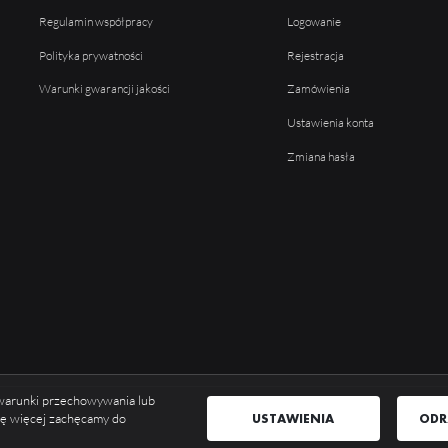
Regulamin współpracy
Logowanie
Polityka prywatności
Rejestracja
Warunki gwarancji jakości
Zamówienia
Ustawienia konta
Zmiana hasła
ć warunki przechowywania lub
USTAWIENIA
ODR
się więcej zachęcamy do