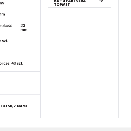
KUP U PARTNERA
ny
TOPMET
 mm
rokość
23
mm
:
szt.
orcze
:
40 szt.
UJ SIĘ Z NAMI