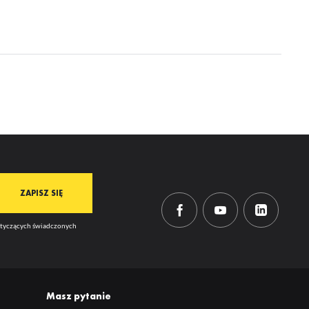
ją
mi
dotyczących świadczonych
Masz pytanie