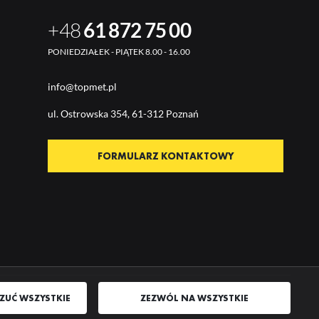
+48
61 872 75 00
PONIEDZIAŁEK - PIĄTEK 8.00 - 16.00
info@topmet.pl
ul. Ostrow
ska 354, 61-312 Poznań
FORMULARZ KONTAKTOWY
ZUĆ WSZYSTKIE
ZEZWÓL NA WSZYSTKIE
AGENCJA INTERAKTYWNA
[TI]
POWERED BY
2CLICKSHOP