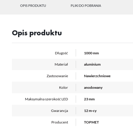
U
OPIS PRODUKTU
PLIKI DO POBRANIA
Sz
ws
Opis produktu
N
Długość
1000 mm
Ni
ko
Pl
Materiał
aluminium
Wi
us
st
Zastosowanie
Nawierzchniowe
Fu
Kolor
anodowany
Te
us
Maksymalna szerokość LED
23 mm
Dz
Wi
na
Gwarancja
12 m-cy
fu
st
Producent
TOPMET
A
An