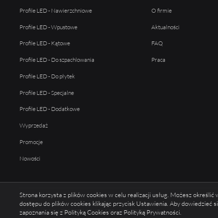
Profile LED - Nawierzchniowe
O firmie
Profile LED - Wpustowe
Aktualności
Profile LED - Kątowe
FAQ
Profile LED - Do szpachlowania
Praca
Profile LED - Do płytek
Profile LED - Specjalne
Profile LED - Dodatkowe
Wyprzedaż
Promocje
Nowości
Strona korzysta z plików cookies w celu realizacji usług. Możesz określi
dostępu do plików cookies klikając przycisk Ustawienia. Aby dowiedzieć 
COPYRIGHT 2026 TOPMET WSZYSTKIE PRAWA ZASTRZEŻONE
zapoznania się z Polityką Cookies oraz Polityką Prywatności.