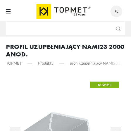
PL
USTAWIENIA
Szanujemy Twoją prywatność. Możesz zmienić ustawienia
cookies lub zaakceptować je wszystkie. W dowolnym momencie
PROFIL UZUPEŁNIAJĄCY NAMI23 2000
możesz dokonać zmiany swoich ustawień.
ANOD.
TOPMET
Produkty
profil uzupełniający NAMI23 2000 a
Niezbędne
Niezbędne pliki cookies służą do prawidłowego funkcjonowania strony
internetowej i umożliwiają Ci komfortowe korzystanie z oferowanych
NOWOŚĆ
przez nas usług.
Pliki cookies odpowiadają na podejmowane przez Ciebie działania w
Więcej
celu m.in. dostosowania Twoich ustawień preferencji prywatności,
logowania czy wypełniania formularzy. Dzięki plikom cookies strona, z
której korzystasz, może działać bez zakłóceń.
Funkcjonalne i personalizacyjne
Tego typu pliki cookies umożliwiają stronie internetowej zapamiętanie
wprowadzonych przez Ciebie ustawień oraz personalizację