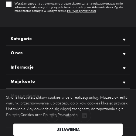
Wyrażam zgodę na otrzymywanie drogą elektroniczną na wskazany przeze mnie
adres e-mail informacji dotyczących świadczonych przez Administratora. Zgoda
PRODUCENT
TOPMET
może zostać cofnięta w każdym czasie.
Polityka prywatności
Kategorie
O nas
Informacje
Moje konto
Masz pytanie
Strona korzysta z plików cookies w celu realizacji usług. Możesz określić
warunki przechowywania lub dostępu do plików cookies klikając przycisk
Ustawienia. Aby dowiedzieć się więcej zachęcamy do zapoznania się z
Polityką Cookies oraz Polityką Prywatności.
ZAPISZ WYBRANE
USTAWIENIA
COPYRIGHT 2026 TOPMET WSZYSTKIE PRAWA ZASTRZEŻONE