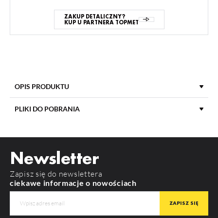
ZAKUP DETALICZNY?
KUP U PARTNERA TOPMET
OPIS PRODUKTU
PLIKI DO POBRANIA
MATERIAŁ
aluminium
POBIERZ
nami23_cd-9_manual
ZASTOSOWANIE
Nawierzchniowe
Newsletter
KOLOR
anodowany
POBIERZ
product_card_3285.pdf
Zapisz się do newslettera
MAKSYMALNA SZEROKOŚĆ
23 mm
ciekawe informacje o nowościach
LED
DŁUGOŚĆ
2000 mm
GWARANCJA
12 m-cy