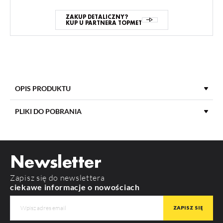
ZAKUP DETALICZNY?
KUP U PARTNERA TOPMET
OPIS PRODUKTU
PLIKI DO POBRANIA
DŁUGOŚĆ
3000 mm
POBIERZ
nami23_cd-9_manual
MATERIAŁ
aluminium
Newsletter
ZASTOSOWANIE
Nawierzchniowe
POBIERZ
product_card_3286.pdf
Zapisz się do newslettera
KOLOR
anodowany
ciekawe informacje o nowościach
MAKSYMALNA SZEROKOŚĆ
23 mm
LED
GWARANCJA
12 m-cy