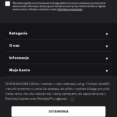
Wyrażam zgodę na otrzymywanie drogą elektroniczną na wskazany przeze mnie
adres e-mail informacji dotyczących świadczonych przez Administratora. Zgoda
PRODUCENT
TOPMET
może zostać cofnięta w każdym czasie.
Polityka prywatności
Kategorie
O nas
Informacje
Moje konto
Masz pytanie
Strona korzysta z plików cookies w celu realizacji usług. Możesz określić
warunki przechowywania lub dostępu do plików cookies klikając przycisk
Ustawienia. Aby dowiedzieć się więcej zachęcamy do zapoznania się z
Polityką Cookies oraz Polityką Prywatności.
ZAPISZ WYBRANE
USTAWIENIA
COPYRIGHT 2026 TOPMET WSZYSTKIE PRAWA ZASTRZEŻONE