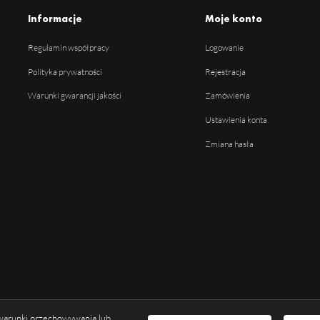
Informacje
Moje konto
Regulamin współpracy
Logowanie
Polityka prywatności
Rejestracja
Warunki gwarancji jakości
Zamówienia
Ustawienia konta
Zmiana hasła
ć warunki przechowywania lub