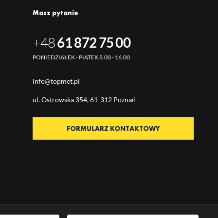
Masz pytanie
+48
61 872 75 00
PONIEDZIAŁEK - PIĄTEK 8.00 - 16.00
info@topmet.pl
ul. Ostrow
ska 354, 61-312 Poznań
FORMULARZ KONTAKTOWY