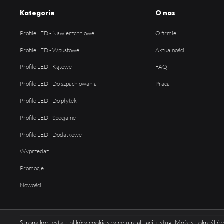
Kategorie
O nas
Profile LED - Nawierzchniowe
O firmie
Profile LED - Wpustowe
Aktualności
Profile LED - Kątowe
FAQ
Profile LED - Do szpachlowania
Praca
Profile LED - Do płytek
Profile LED - Specjalne
Profile LED - Dodatkowe
Wyprzedaż
Promocje
Nowości
Strona korzysta z plików cookies w celu realizacji usług. Możesz określi