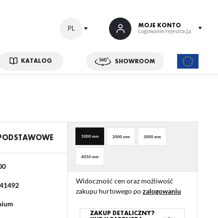
MOJE KONTO
PL
Logowanie/rejestracja
KATALOG
SHOWROOM
 SIĘ
kowe korzyści:
ji zamówień
w
 PODSTAWOWE
1000 mm
2000 mm
3000 mm
adzania swoich danych przy kolejnych zakupach
4050 mm
abatów i kuponów promocyjnych
00
Widoczność cen oraz możliwość
41492
zakupu hurtowego po
zalogowaniu
ACJA
nium
ZAKUP DETALICZNY?