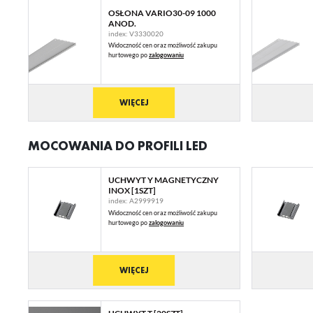
OSŁONA VARIO30-09 1000
U
ANOD.
index: V3330020
Widoczność cen oraz możliwość zakupu
hurtowego po
zalogowaniu
Sz
ws
WIĘCEJ
N
Ni
MOCOWANIA DO PROFILI LED
ko
Pl
Wi
us
UCHWYT Y MAGNETYCZNY
st
INOX [1SZT]
index: A2999919
Fu
Widoczność cen oraz możliwość zakupu
hurtowego po
zalogowaniu
Te
us
Dz
Wi
na
WIĘCEJ
fu
st
A