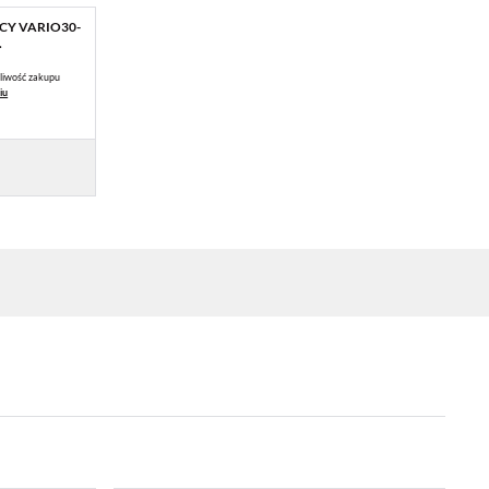
ĄCY VARIO30-
.
liwość zakupu
iu