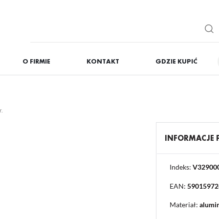
O FIRMIE
KONTAKT
GDZIE KUPIĆ
IĘ
ZAREJESTRUJ
Otrzymasz liczne dodat
r.
podgląd statusu realizac
podgląd historii zakupó
INFORMACJE
brak konieczności wprow
możliwość otrzymania r
Zapomniałem hasła
Indeks:
V32900
EAN:
59015972
OGUJ SIĘ
REJESTR
Materiał:
alumi