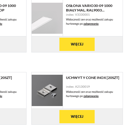
-09 1000
OSŁONA VARIO30-09 1000
/OP
BIAŁY MAL. RAL9003...
index: V3330001
liwość zakupu
Widoczność cen oraz możliwość zakupu
iu
hurtowego po
zalogowaniu
WIĘCEJ
 Ci
ch
20SZT]
UCHWYT Y CONE INOX [20SZT]
index: A2130019
liwość zakupu
Widoczność cen oraz możliwość zakupu
iu
hurtowego po
zalogowaniu
ie
WIĘCEJ