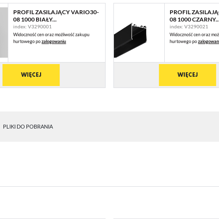
PROFIL ZASILAJĄCY VARIO30-
PROFIL ZASILAJ
08 1000 BIAŁY...
08 1000 CZARNY..
index: V3290001
index: V3290021
Widoczność cen oraz możliwość zakupu
Widoczność cen oraz moż
hurtowego po
zalogowaniu
hurtowego po
zalogowan
WIĘCEJ
WIĘCEJ
PLIKI DO POBRANIA