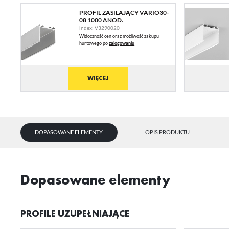
PROFIL ZASILAJĄCY VARIO30-
08 1000 ANOD.
index: V3290020
Widoczność cen oraz możliwość zakupu
hurtowego po
zalogowaniu
WIĘCEJ
DOPASOWANE ELEMENTY
OPIS PRODUKTU
dopasowane elementy
PROFILE UZUPEŁNIAJĄCE