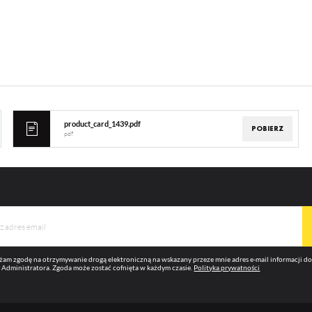
product_card_1439.pdf
POBIERZ
pdf
am zgodę na otrzymywanie drogą elektroniczną na wskazany przeze mnie adres e-mail informacji 
 Administratora. Zgoda może zostać cofnięta w każdym czasie.
Polityka prywatności