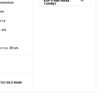
KUP U PARTNERA
aluminium
TOPMET
 mm
m-cy
:
szt.
orcze
:
20 szt.
UJ SIĘ Z NAMI