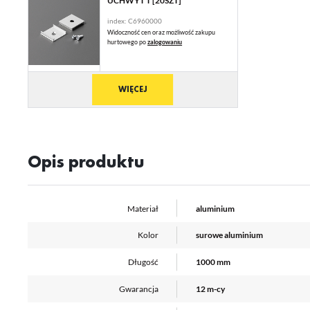
UCHWYT T [20SZT]
An
index: C6960000
Co
Wi
in
Widoczność cen oraz możliwość zakupu
hurtowego po
zalogowaniu
na
uż
zg
R
Dz
WIĘCEJ
st
Pr
Wi
Tw
pr
or
Opis produktu
tr
Materiał
aluminium
Kolor
surowe aluminium
Długość
1000 mm
Gwarancja
12 m-cy