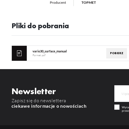
Producent
TOPMET
Pliki do pobrania
vario30_surface_manual
POBIERZ
Format:
pdf
Newsletter
Zapisz się do newslettera
ciekawe informacje o nowościach
Wyraż
przez