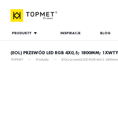
PRODUKTY
INSPIRACJE
BLOG
ZALOGUJ S
(EOL) PRZEWÓD LED RGB 4X0,5; 1800MM; 1XWT
TOPMET
Produkty
(EOL) przewód LED RGB 4x0,5; 1800m
ZAL