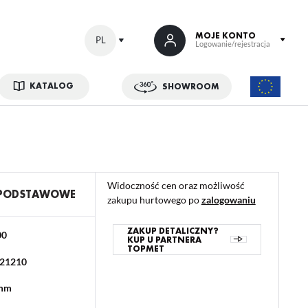
MOJE KONTO
PL
Logowanie/rejestracja
KATALOG
SHOWROOM
 SIĘ
kowe korzyści:
ji zamówień
Widoczność cen oraz możliwość
w
 PODSTAWOWE
zakupu hurtowego po
zalogowaniu
adzania swoich danych przy kolejnych zakupach
abatów i kuponów promocyjnych
ZAKUP DETALICZNY?
00
KUP U PARTNERA
TOPMET
21210
ACJA
 mm