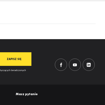
ie
ją
dotyczących świadczonych
mi
Masz pytanie