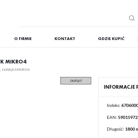
O FIRMIE
KONTAKT
GDZIE KUPIĆ
IĘ
ZAREJESTRUJ
YK MIKRO4
Otrzymasz liczne dodat
m; 1xWtyk MIKRO4
podgląd statusu realizac
OUTLET
podgląd historii zakupó
INFORMACJE
brak konieczności wprow
możliwość otrzymania r
Zapomniałem hasła
Indeks:
670600
EAN:
59015972
OGUJ SIĘ
REJESTR
Długość:
1800