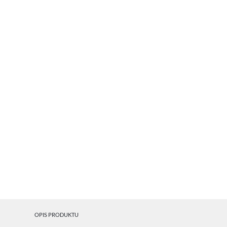
U
Sz
ws
N
Ni
ko
OPIS PRODUKTU
Pl
Wi
us