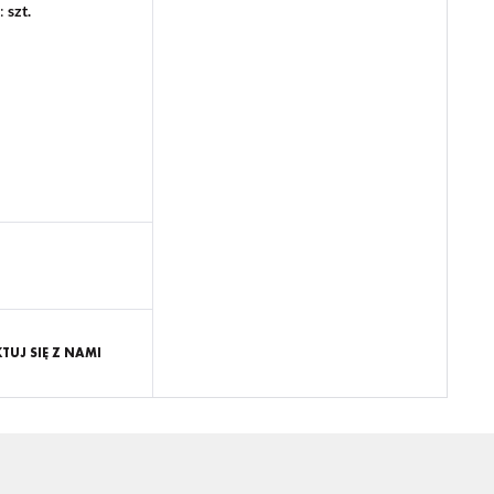
:
szt.
UJ SIĘ Z NAMI
 Ci
ch