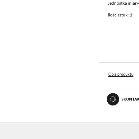
Jednostka miary
Ilość sztuk:
1
STAWIENIA
Opis produktu
anujemy Twoją prywatność. Możesz zmienić ustawienia cookies lub zaakceptować je
zystkie. W dowolnym momencie możesz dokonać zmiany swoich ustawień.
SKONTAKT
iezbędne
ezbędne pliki cookies służą do prawidłowego funkcjonowania strony internetowej i umożliwiają
mfortowe korzystanie z oferowanych przez nas usług.
iki cookies odpowiadają na podejmowane przez Ciebie działania w celu m.in. dostosowania Twoi
ęcej
tawień preferencji prywatności, logowania czy wypełniania formularzy. Dzięki plikom cookies