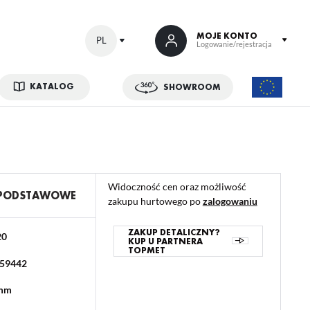
MOJE KONTO
PL
Logowanie/rejestracja
KATALOG
SHOWROOM
 SIĘ
kowe korzyści:
ji zamówień
Widoczność cen oraz możliwość
w
 PODSTAWOWE
zakupu hurtowego po
zalogowaniu
adzania swoich danych przy kolejnych zakupach
abatów i kuponów promocyjnych
ZAKUP DETALICZNY?
20
KUP U PARTNERA
TOPMET
59442
ACJA
 mm