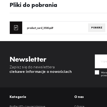
Wi
Pliki do pobrania
in
na
uż
zg
R
Dz
st
POBIERZ
product_card_3500.pdf
Pr
Wi
Tw
pr
or
tr
Newsletter
Zapisz się do newslettera
ciekawe informacje o nowościach
Wyraż
przez
Kategorie
O nas
Profile LED - Nawierzchniowe
O firmie