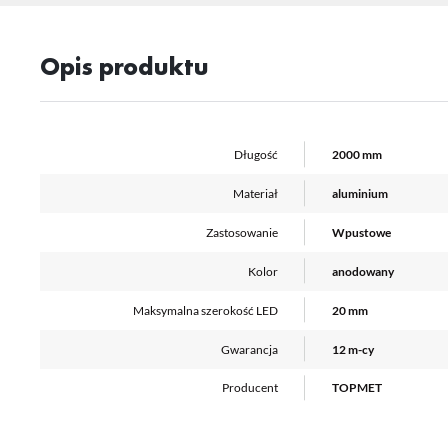
Opis produktu
Sz
ws
N
Długość
2000 mm
Ni
ko
Materiał
aluminium
Pl
Wi
us
Zastosowanie
Wpustowe
st
Fu
Kolor
anodowany
Te
Maksymalna szerokość LED
20 mm
us
Dz
Wi
na
Gwarancja
12 m-cy
fu
st
Producent
TOPMET
A
An
Co