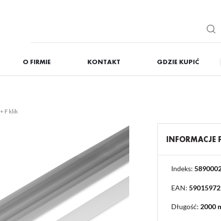
O FIRMIE
KONTAKT
GDZIE KUPIĆ
IĘ
ZAREJESTRUJ
Otrzymasz liczne dodat
 F klik
podgląd statusu realizac
podgląd historii zakupó
INFORMACJE
brak konieczności wprow
możliwość otrzymania r
Zapomniałem hasła
Indeks:
589000
EAN:
59015972
OGUJ SIĘ
REJESTR
Długość:
2000