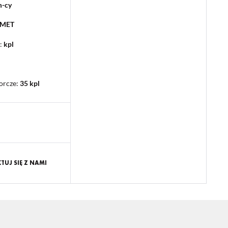
m-cy
PMET
:
kpl
orcze
:
35 kpl
UJ SIĘ Z NAMI