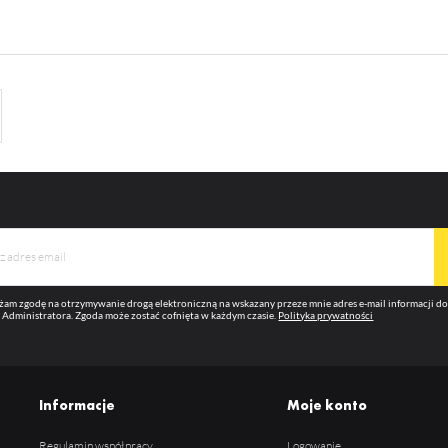
ęcej
ternetowej, miejsca oraz częstotliwości, z jaką odwiedzane są nasze serwisy www. Dane pozwala
m na ocenę naszych serwisów internetowych pod względem ich popularności wśród
ytkowników. Zgromadzone informacje są przetwarzane w formie zanonimizowanej. Wyrażenie
ody na analityczne pliki cookies gwarantuje dostępność wszystkich funkcjonalności.
eklamowe
ięki reklamowym plikom cookies prezentujemy Ci najciekawsze informacje i aktualności na
ronach naszych partnerów.
omocyjne pliki cookies służą do prezentowania Ci naszych komunikatów na podstawie analizy
ęcej
oich upodobań oraz Twoich zwyczajów dotyczących przeglądanej witryny internetowej. Treści
omocyjne mogą pojawić się na stronach podmiotów trzecich lub firm będących naszymi partnera
az innych dostawców usług. Firmy te działają w charakterze pośredników prezentujących nasze
eści w postaci wiadomości, ofert, komunikatów mediów społecznościowych.
am zgodę na otrzymywanie drogą elektroniczną na wskazany przeze mnie adres e-mail informacji 
 Administratora. Zgoda może zostać cofnięta w każdym czasie.
Polityka prywatności
Informacje
Moje konto
Regulamin współpracy
Logowanie