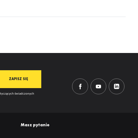
ją
mi
dotyczących świadczonych
Masz pytanie