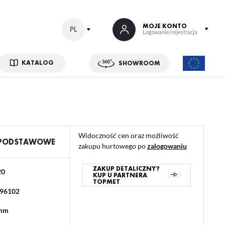
MOJE KONTO
PL
Logowanie/rejestracja
KATALOG
SHOWROOM
 SIĘ
kowe korzyści:
ji zamówień
Widoczność cen oraz możliwość
w
 PODSTAWOWE
zakupu hurtowego po
zalogowaniu
adzania swoich danych przy kolejnych zakupach
abatów i kuponów promocyjnych
ZAKUP DETALICZNY?
20
KUP U PARTNERA
TOPMET
96102
ACJA
 mm