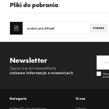
Wi
Pliki do pobrania
in
na
uż
zg
R
Dz
st
POBIERZ
product_card_3491.pdf
Pr
Wi
Tw
pr
or
tr
Newsletter
Zapisz się do newslettera
ciekawe informacje o nowościach
Wyraż
przez
Kategorie
O nas
Profile LED - Nawierzchniowe
O firmie