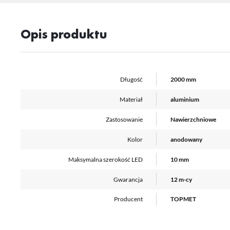
Opis produktu
Sz
ws
N
Długość
2000 mm
Ni
ko
Materiał
aluminium
Pl
Wi
us
Zastosowanie
Nawierzchniowe
st
Fu
Kolor
anodowany
Te
Maksymalna szerokość LED
10 mm
us
Dz
Wi
na
Gwarancja
12 m-cy
fu
st
Producent
TOPMET
A
An
Co