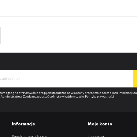
ęcej
ternetowej, miejsca oraz częstotliwości, z jaką odwiedzane są nasze serwisy www. Dane pozwala
m na ocenę naszych serwisów internetowych pod względem ich popularności wśród
ytkowników. Zgromadzone informacje są przetwarzane w formie zanonimizowanej. Wyrażenie
ody na analityczne pliki cookies gwarantuje dostępność wszystkich funkcjonalności.
eklamowe
ięki reklamowym plikom cookies prezentujemy Ci najciekawsze informacje i aktualności na
ronach naszych partnerów.
omocyjne pliki cookies służą do prezentowania Ci naszych komunikatów na podstawie analizy
ęcej
oich upodobań oraz Twoich zwyczajów dotyczących przeglądanej witryny internetowej. Treści
omocyjne mogą pojawić się na stronach podmiotów trzecich lub firm będących naszymi partnera
az innych dostawców usług. Firmy te działają w charakterze pośredników prezentujących nasze
eści w postaci wiadomości, ofert, komunikatów mediów społecznościowych.
am zgodę na otrzymywanie drogą elektroniczną na wskazany przeze mnie adres e-mail informacji 
 Administratora. Zgoda może zostać cofnięta w każdym czasie.
Polityka prywatności
Informacje
Moje konto
Regulamin współpracy
Logowanie