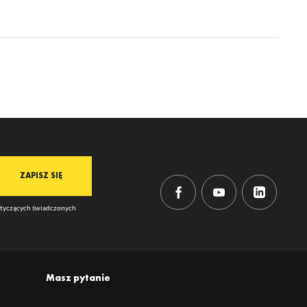
ją
mi
dotyczących świadczonych
Masz pytanie