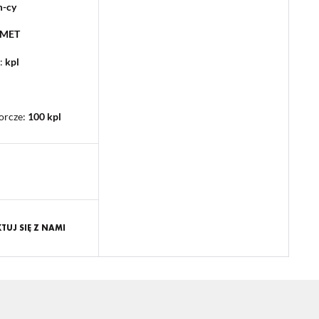
m-cy
PMET
:
kpl
orcze
:
100 kpl
UJ SIĘ Z NAMI