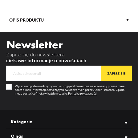
OPIS PRODUKTU
Newsletter
DŁUGOŚĆ
2000 mm
MATERIAŁ
aluminium
Zapisz się do newslettera
ciekawe informacje o nowościach
ZASTOSOWANIE
Nawierzchniowe
KOLOR
biały malowany
MAKSYMALNA SZEROKOŚĆ
14 mm
Wyrażam zgodę na otrzymywanie drogą elektroniczną na wskazany przeze mnie
LED
adres e-mail informacji dotyczących świadczonych przez Administratora. Zgoda
może zostać cofnięta w każdym czasie.
Polityka prywatności
GWARANCJA
12 m-cy
PRODUCENT
TOPMET
Kategorie
Zestaw zawiera:
O nas
profil LED SURFACE14.v2 2000 biały