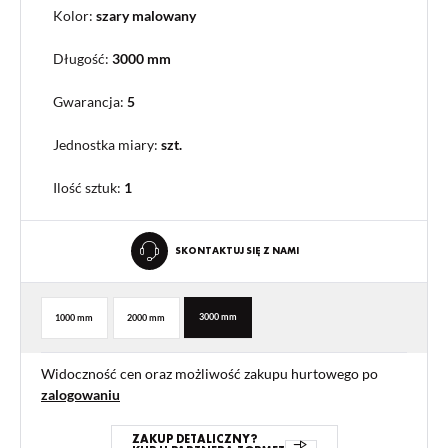
Kolor:
szary malowany
Długość:
3000 mm
Gwarancja:
5
Jednostka miary:
szt.
Ilość sztuk:
1
SKONTAKTUJ SIĘ Z NAMI
3000 mm
1000 mm
2000 mm
Widoczność cen oraz możliwość zakupu hurtowego po
zalogowaniu
ZAKUP DETALICZNY?