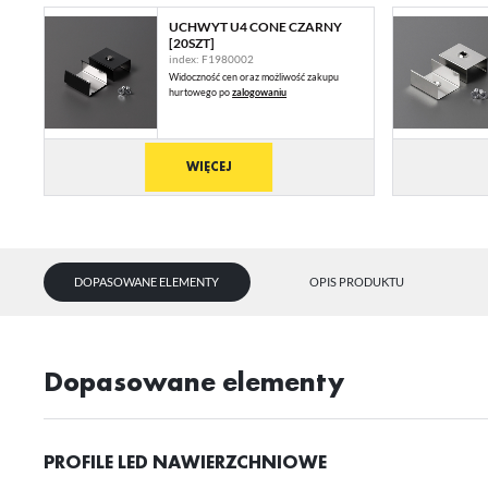
UCHWYT U4 CONE CZARNY
[20SZT]
index: F1980002
Widoczność cen oraz możliwość zakupu
hurtowego po
zalogowaniu
WIĘCEJ
DOPASOWANE ELEMENTY
OPIS PRODUKTU
Dopasowane elementy
U
PROFILE LED NAWIERZCHNIOWE