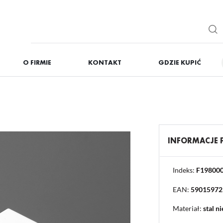
O FIRMIE
KONTAKT
GDZIE KUPIĆ
IĘ
ZAREJESTRUJ
Otrzymasz liczne dodat
podgląd statusu realizac
podgląd historii zakupó
INFORMACJE
brak konieczności wprow
możliwość otrzymania r
Zapomniałem hasła
Indeks:
F19800
EAN:
59015972
OGUJ SIĘ
REJESTR
Materiał:
stal n