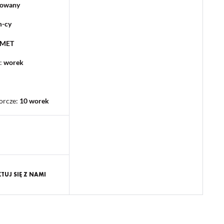
lowany
m-cy
PMET
:
worek
orcze
:
10 worek
UJ SIĘ Z NAMI