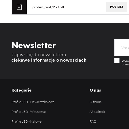
POBIERZ
product_card_1177.pdf
Newsletter
Zapisz się do newslettera
ciekawe informacje o nowościach
Wyraż
przez
Kategorie
O nas
Profile LED - Nawierzchniowe
O firmie
Profile LED - Wpustowe
Aktualności
Profile LED - Kątowe
FAQ