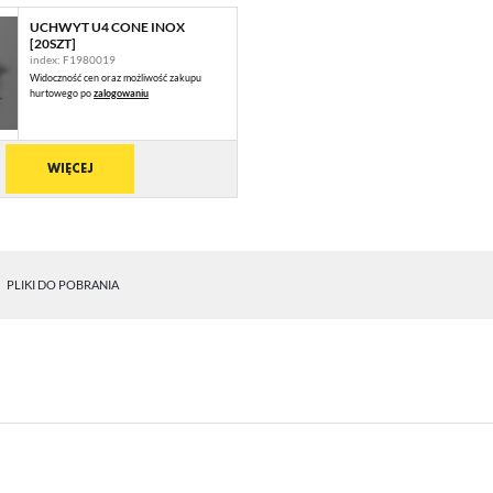
UCHWYT U4 CONE INOX
[20SZT]
index: F1980019
Widoczność cen oraz możliwość zakupu
hurtowego po
zalogowaniu
WIĘCEJ
PLIKI DO POBRANIA
STAWIENIA