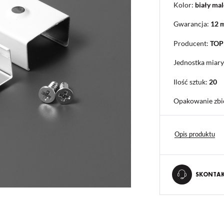
Kolor:
biały ma
Gwarancja:
12 
Producent:
TO
Jednostka miary
Ilość sztuk:
20
Opakowanie zbi
Opis produktu
SKONTAKT