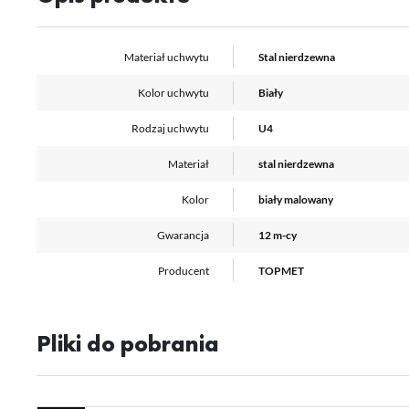
zg
R
Dz
st
Materiał uchwytu
Stal nierdzewna
Pr
Wi
Tw
Kolor uchwytu
Biały
pr
or
Rodzaj uchwytu
U4
tr
Materiał
stal nierdzewna
Kolor
biały malowany
Gwarancja
12 m-cy
Producent
TOPMET
Pliki do pobrania