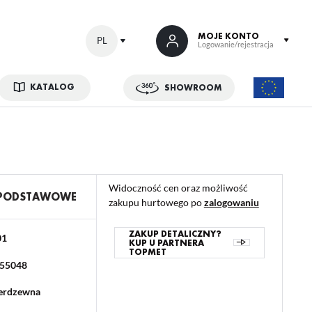
MOJE KONTO
PL
Logowanie/rejestracja
KATALOG
SHOWROOM
 SIĘ
kowe korzyści:
ji zamówień
Widoczność cen oraz możliwość
w
 PODSTAWOWE
zakupu hurtowego po
zalogowaniu
adzania swoich danych przy kolejnych zakupach
abatów i kuponów promocyjnych
ZAKUP DETALICZNY?
01
KUP U PARTNERA
TOPMET
55048
ACJA
ierdzewna