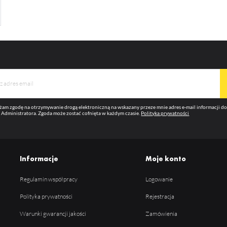
am zgodę na otrzymywanie drogą elektroniczną na wskazany przeze mnie adres e-mail informacji 
 Administratora. Zgoda może zostać cofnięta w każdym czasie.
Polityka prywatności
Informacje
Moje konto
Regulamin współpracy
Logowanie
Polityka prywatności
Rejestracja
Warunki gwarancji jakości
Zamówienia