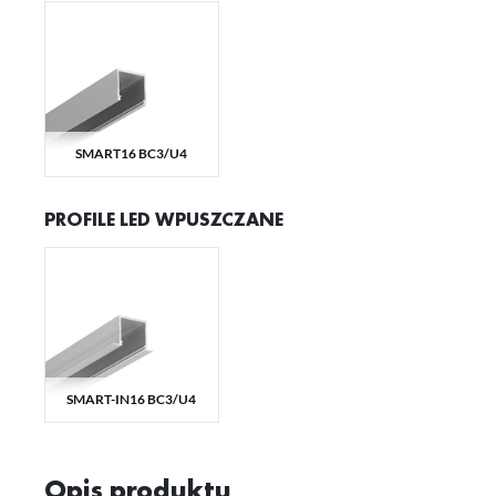
Sz
ws
N
Ni
ko
SMART16 BC3/U4
Pl
Wi
us
st
PROFILE LED WPUSZCZANE
Fu
Te
us
Dz
Wi
na
fu
st
A
SMART-IN16 BC3/U4
An
Co
Wi
in
na
Opis produktu
uż