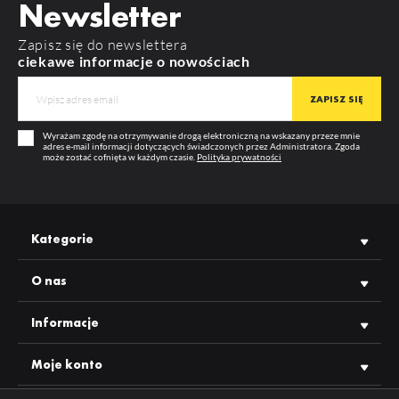
Newsletter
RODZAJ ZAŚLEPKI
BEGTIN12
Zapisz się do newslettera
MATERIAŁ
ABS
ciekawe informacje o nowościach
BEGTIN12 J/S
KOLOR
czarny
GWARANCJA
12 m-cy
Wyrażam zgodę na otrzymywanie drogą elektroniczną na wskazany przeze mnie
PRODUCENT
TOPMET
adres e-mail informacji dotyczących świadczonych przez Administratora. Zgoda
może zostać cofnięta w każdym czasie.
Polityka prywatności
Kategorie
O nas
Informacje
Moje konto