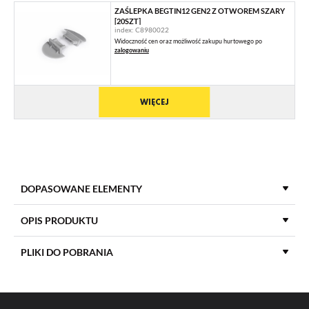
ZAŚLEPKA BEGTIN12 GEN2 Z OTWOREM SZARY
[20SZT]
index: C8980022
Widoczność cen oraz możliwość zakupu hurtowego po
zalogowaniu
WIĘCEJ
DOPASOWANE ELEMENTY
OPIS PRODUKTU
PLIKI DO POBRANIA
MATERIAŁ ZAŚLEPKI
ABS
POBIERZ
product_card_1002.pdf
KOLOR ZAŚLEPKI
czarny