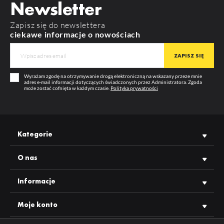
Newsletter
RODZAJ ZAŚLEPKI
BEGTON12
Zapisz się do newslettera
WIĘCEJ
MATERIAŁ
ABS
ciekawe informacje o nowościach
KOLOR
srebro
GWARANCJA
12 m-cy
Wyrażam zgodę na otrzymywanie drogą elektroniczną na wskazany przeze mnie
PRODUCENT
TOPMET
adres e-mail informacji dotyczących świadczonych przez Administratora. Zgoda
może zostać cofnięta w każdym czasie.
Polityka prywatności
Kategorie
O nas
Informacje
Moje konto