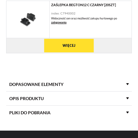
ZAŚLEPKA BEGTON12 C CZARNY [20SZT]
index: C7940002
Widoczność cen oraz możliwość zakupu hurtowego po
zalogowaniu
WIĘCEJ
DOPASOWANE ELEMENTY
KLOSZE DO PROFILI LED
OPIS PRODUKTU
PLIKI DO POBRANIA
KLOSZ C KLIK 2000 MLECZNY
index: 76330038
MATERIAŁ ZAŚLEPKI
ABS
Widoczność cen oraz możliwość zakupu hurtowego po
zalogowaniu
POBIERZ
product_card_940.pdf
KOLOR ZAŚLEPKI
srebrny