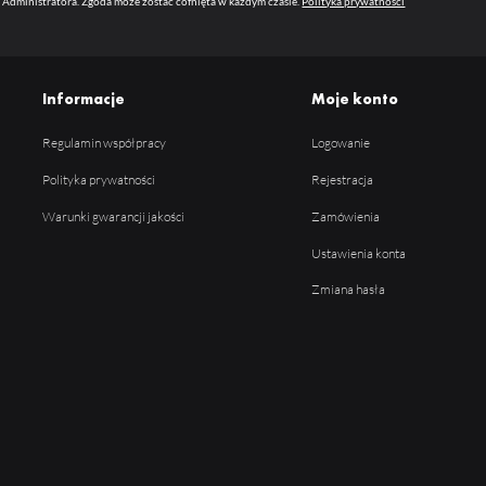
 Administratora. Zgoda może zostać cofnięta w każdym czasie.
Polityka prywatności
Informacje
Moje konto
Regulamin współpracy
Logowanie
Polityka prywatności
Rejestracja
Warunki gwarancji jakości
Zamówienia
Ustawienia konta
Zmiana hasła