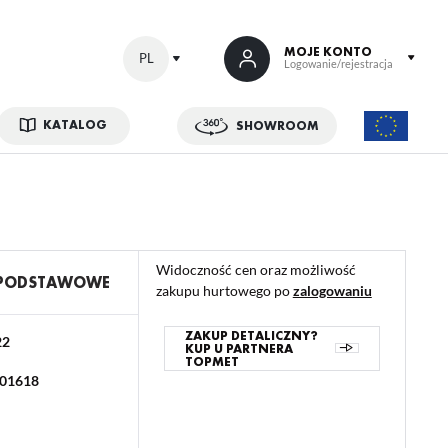
MOJE KONTO
PL
Logowanie/rejestracja
KATALOG
SHOWROOM
 SIĘ
kowe korzyści:
ji zamówień
Widoczność cen oraz możliwość
w
 PODSTAWOWE
zakupu hurtowego po
zalogowaniu
adzania swoich danych przy kolejnych zakupach
abatów i kuponów promocyjnych
ZAKUP DETALICZNY?
22
KUP U PARTNERA
TOPMET
01618
ACJA