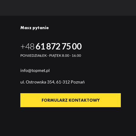
Masz pytanie
+48
61 872 75 00
PONIEDZIAŁEK - PIĄTEK 8.00 - 16.00
info@topmet.pl
ul. Ostrow
ska 354, 61-312 Poznań
FORMULARZ KONTAKTOWY