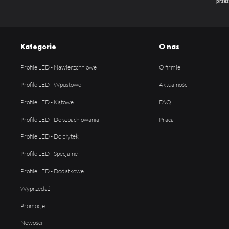
przez
Kategorie
O nas
Profile LED - Nawierzchniowe
O firmie
Profile LED - Wpustowe
Aktualności
Profile LED - Kątowe
FAQ
Profile LED - Do szpachlowania
Praca
Profile LED - Do płytek
Profile LED - Specjalne
Profile LED - Dodatkowe
Wyprzedaż
Promocje
Nowości