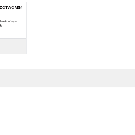
8 Z OTWOREM
liwość zakupu
iu