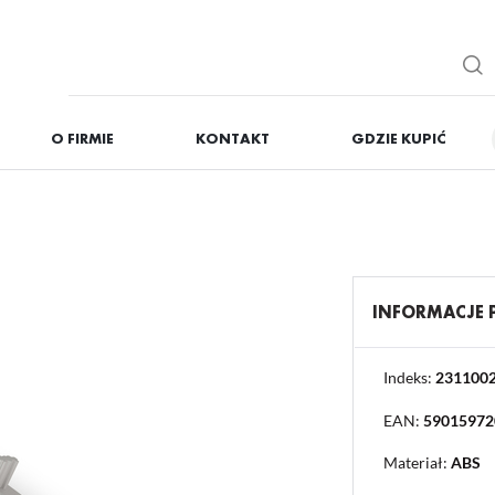
O FIRMIE
KONTAKT
GDZIE KUPIĆ
IĘ
ZAREJESTRUJ
Otrzymasz liczne dodat
podgląd statusu realizac
podgląd historii zakupó
INFORMACJE
brak konieczności wprow
możliwość otrzymania r
Zapomniałem hasła
Indeks:
231100
EAN:
59015972
OGUJ SIĘ
REJESTR
Materiał:
ABS