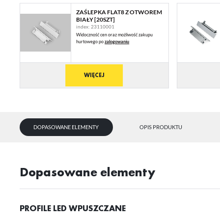
ZAŚLEPKA FLAT8 Z OTWOREM
BIAŁY [20SZT]
index: 23110001
Widoczność cen oraz możliwość zakupu
hurtowego po
zalogowaniu
WIĘCEJ
DOPASOWANE ELEMENTY
OPIS PRODUKTU
U
Dopasowane elementy
Sz
ws
PROFILE LED WPUSZCZANE
N