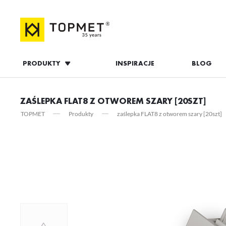
PRODUKTY
INSPIRACJE
BLOG
ZALOGUJ S
ZAŚLEPKA FLAT8 Z OTWOREM SZARY [20SZT]
TOPMET
Produkty
zaślepka FLAT8 z otworem szary [20szt]
ZAL