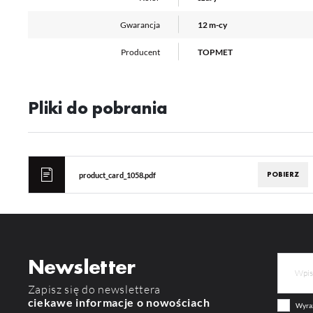
pr
or
tr
Gwarancja
12 m-cy
Producent
TOPMET
Pliki do pobrania
POBIERZ
product_card_1058.pdf
Newsletter
Zapisz się do newslettera
ciekawe informacje o nowościach
Wyraż