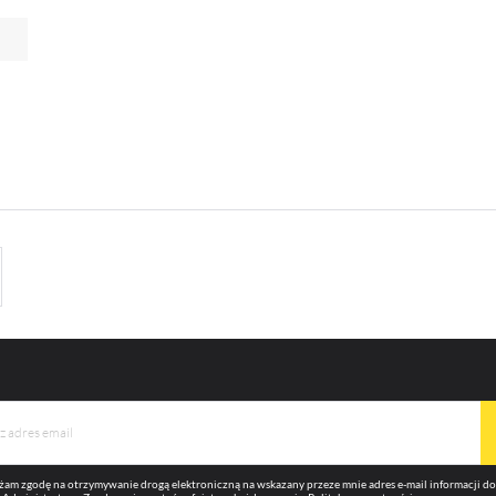
omocyjne mogą pojawić się na stronach podmiotów trzecich lub firm będących naszymi partnera
az innych dostawców usług. Firmy te działają w charakterze pośredników prezentujących nasze
eści w postaci wiadomości, ofert, komunikatów mediów społecznościowych.
am zgodę na otrzymywanie drogą elektroniczną na wskazany przeze mnie adres e-mail informacji 