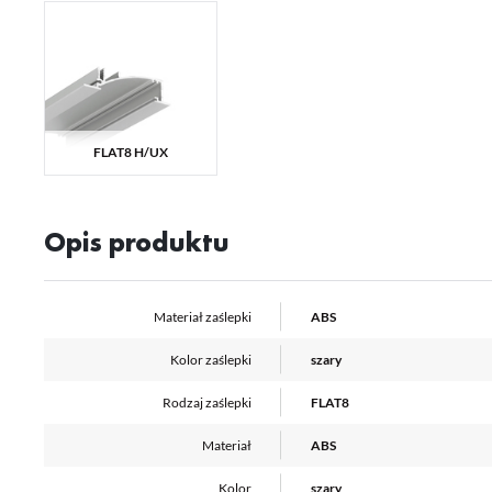
Ni
ko
Pl
Wi
us
st
Fu
FLAT8 H/UX
Te
us
Dz
Wi
na
fu
Opis produktu
st
A
An
Materiał zaślepki
ABS
Co
Wi
in
na
Kolor zaślepki
szary
uż
zg
R
Rodzaj zaślepki
FLAT8
Dz
st
Materiał
ABS
Pr
Wi
Tw
Kolor
szary