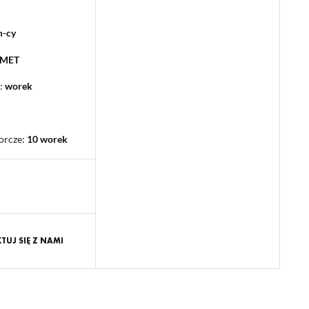
m-cy
PMET
:
worek
orcze
:
10 worek
UJ SIĘ Z NAMI