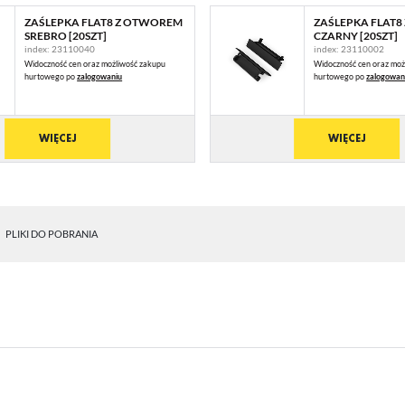
ZAŚLEPKA FLAT8 Z OTWOREM
ZAŚLEPKA FLAT
SREBRO [20SZT]
CZARNY [20SZT]
index: 23110040
index: 23110002
Widoczność cen oraz możliwość zakupu
Widoczność cen oraz moż
hurtowego po
zalogowaniu
hurtowego po
zalogowan
WIĘCEJ
WIĘCEJ
PLIKI DO POBRANIA
STAWIENIA
anujemy Twoją prywatność. Możesz zmienić ustawienia cookies lub zaakceptować je
zystkie. W dowolnym momencie możesz dokonać zmiany swoich ustawień.
iezbędne