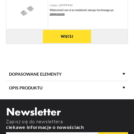
index: L8999940
Widoczność cen oraz możliwość zakupu hurtowego po
zalogowaniu
WIĘCEJ
DOPASOWANE ELEMENTY
OPIS PRODUKTU
Newsletter
MATERIAŁ ZAŚLEPKI
ABS
Zapisz się do newslettera
KOLOR ZAŚLEPKI
szary
ciekawe informacje o nowościach
MATERIAŁ
ABS