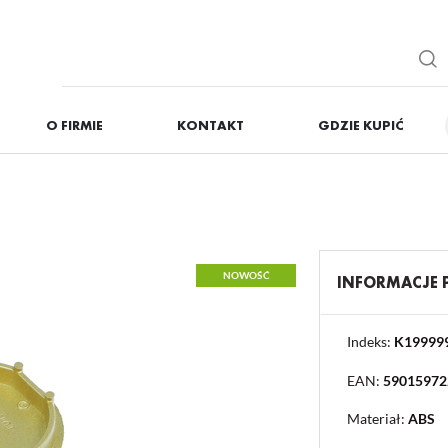
O FIRMIE
KONTAKT
GDZIE KUPIĆ
IĘ
ZAREJESTRUJ
Otrzymasz liczne dodat
podgląd statusu realizac
podgląd historii zakupó
NOWOŚĆ
INFORMACJE
brak konieczności wprow
możliwość otrzymania r
Zapomniałem hasła
Indeks:
K19999
EAN:
59015972
OGUJ SIĘ
REJESTR
Materiał:
ABS