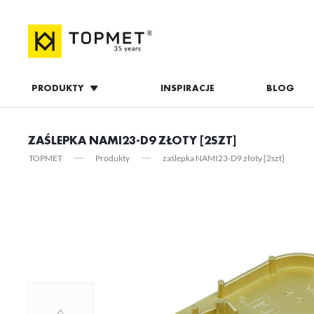
PRODUKTY
INSPIRACJE
BLOG
ZALOGUJ S
ZAŚLEPKA NAMI23-D9 ZŁOTY [2SZT]
TOPMET
Produkty
zaślepka NAMI23-D9 złoty [2szt]
ZAL