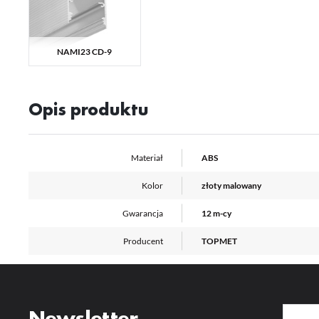
Pr
Wi
Tw
pr
or
tr
NAMI23 CD-9
Opis produktu
Materiał
ABS
Kolor
złoty malowany
Gwarancja
12 m-cy
Producent
TOPMET
Newsletter