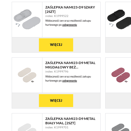
ZAŚLEPKA NAMI23-D9 SZARY
[2SZT]
index: K1999522
Widoczność cen oraz możliwość zakupu
hurtowego po
zalogowaniu
WIĘCEJ
ZAŚLEPKA NAMI23-D9 METAL
MIGDAŁOWY BEŻ...
index: K1999796
Widoczność cen oraz możliwość zakupu
hurtowego po
zalogowaniu
U
WIĘCEJ
Sz
ZAŚLEPKA NAMI23-D9 METAL
ws
BIAŁY MAL. [2SZT]
index: K1999701