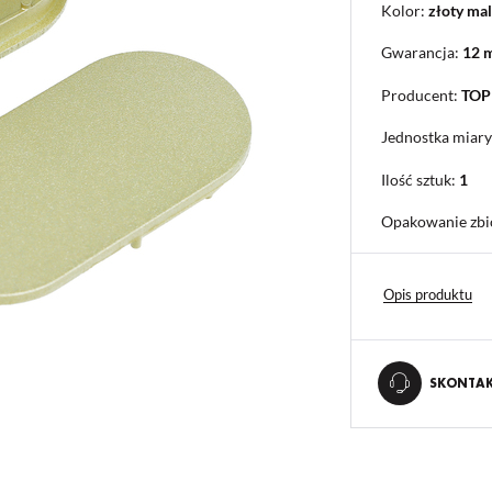
Kolor:
złoty ma
Gwarancja:
12 
Producent:
TO
Jednostka miary
Ilość sztuk:
1
Opakowanie zbi
Opis produktu
SKONTAKT