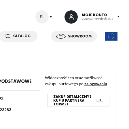
MOJE KONTO
PL
Logowanie/rejestracja
KATALOG
SHOWROOM
 SIĘ
kowe korzyści:
ji zamówień
Widoczność cen oraz możliwość
w
 PODSTAWOWE
zakupu hurtowego po
zalogowaniu
adzania swoich danych przy kolejnych zakupach
abatów i kuponów promocyjnych
ZAKUP DETALICZNY?
92
KUP U PARTNERA
TOPMET
23283
ACJA