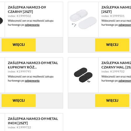
ZAŚLEPKA NAMI23-D9
ZAŚLEPKA NAMI2
CZARNY [2SZT]
[2SZT]
index: K1999502
index: K1999501
Widoczność cen oraz możliwość zakupu
Widoczność cen oraz moż
hurtowego po
zalogowaniu
hurtowego po
zalogowan
WIĘCEJ
WIĘCEJ
ZAŚLEPKA NAMI23-D9 METAL
ZAŚLEPKA NAMI2
ŁUPKOWY RÓŻ...
CZARNY MAL. [2S
index: K1999795
index: K1999702
Widoczność cen oraz możliwość zakupu
Widoczność cen oraz moż
hurtowego po
zalogowaniu
hurtowego po
zalogowan
STAWIENIA
WIĘCEJ
WIĘCEJ
anujemy Twoją prywatność. Możesz zmienić ustawienia cookies lub zaakceptować je
ZAŚLEPKA NAMI23-D9 METAL
zystkie. W dowolnym momencie możesz dokonać zmiany swoich ustawień.
INOX [2SZT]
index: K1999722