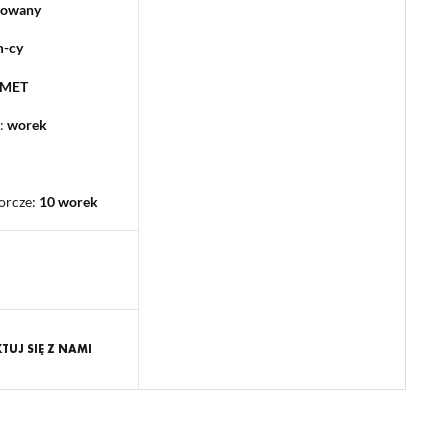
lowany
m-cy
PMET
:
worek
orcze
:
10 worek
UJ SIĘ Z NAMI