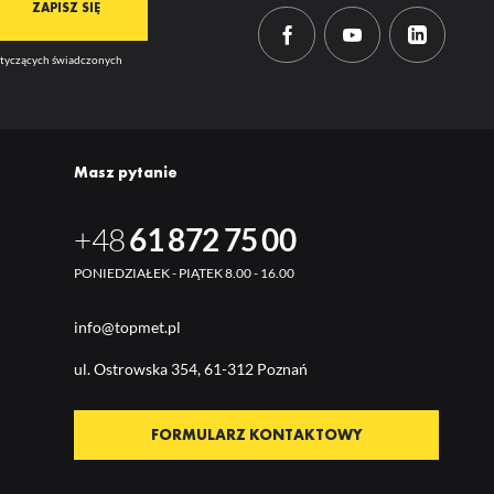
dotyczących świadczonych
Masz pytanie
+48
61 872 75 00
PONIEDZIAŁEK - PIĄTEK 8.00 - 16.00
info@topmet.pl
ul. Ostrow
ska 354, 61-312 Poznań
FORMULARZ KONTAKTOWY