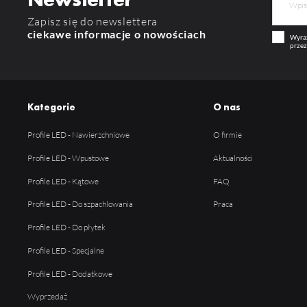
Zapisz się do newslettera
ciekawe informacje o nowościach
Wyraż
przez
Kategorie
O nas
Profile LED - Nawierzchniowe
O firmie
Profile LED - Wpustowe
Aktualności
Profile LED - Kątowe
FAQ
Profile LED - Do szpachlowania
Praca
Profile LED - Do płytek
Profile LED - Specjalne
Profile LED - Dodatkowe
Wyprzedaż