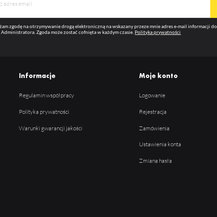
am zgodę na otrzymywanie drogą elektroniczną na wskazany przeze mnie adres e-mail informacji 
 Administratora. Zgoda może zostać cofnięta w każdym czasie.
Polityka prywatności
Informacje
Moje konto
Regulamin współpracy
Logowanie
Polityka prywatności
Rejestracja
Warunki gwarancji jakości
Zamówienia
Ustawienia konta
Zmiana hasła