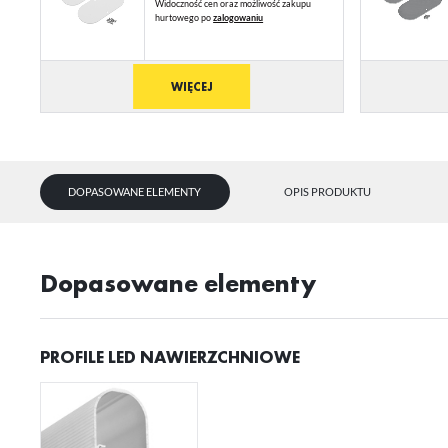
Widoczność cen oraz możliwość zakupu
N
hurtowego po
zalogowaniu
Ni
ko
Pl
WIĘCEJ
Wi
us
st
Fu
Te
us
DOPASOWANE ELEMENTY
OPIS PRODUKTU
Dz
Wi
na
fu
st
Dopasowane elementy
A
An
Co
Wi
in
na
PROFILE LED NAWIERZCHNIOWE
uż
zg
R
Dz
st