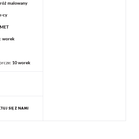
 róż malowany
m-cy
PMET
:
worek
orcze
:
10 worek
UJ SIĘ Z NAMI