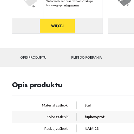
Widoczność cen oraz możliwość zakupu
N
hurtowego po
zalogowaniu
Ni
ko
Pl
WIĘCEJ
Wi
us
st
Fu
Te
us
OPIS PRODUKTU
PLIKI DO POBRANIA
Dz
Wi
na
fu
st
Opis produktu
A
An
Co
Wi
in
Materiał zaślepki
Stal
na
uż
zg
R
Kolor zaślepki
łupkowy róż
Dz
Rodzaj zaślepki
NAMI23
st