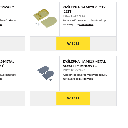
3 SZARY
ZAŚLEPKA NAMI23 ZŁOTY
[2SZT]
index: K1999892
liwość zakupu
Widoczność cen oraz możliwość zakupu
iu
hurtowego po
zalogowaniu
WIĘCEJ
3 METAL
ZAŚLEPKA NAMI23 METAL
ZT]
BŁĘKIT TYTANOWY...
index: K1999697
liwość zakupu
Widoczność cen oraz możliwość zakupu
iu
hurtowego po
zalogowaniu
WIĘCEJ