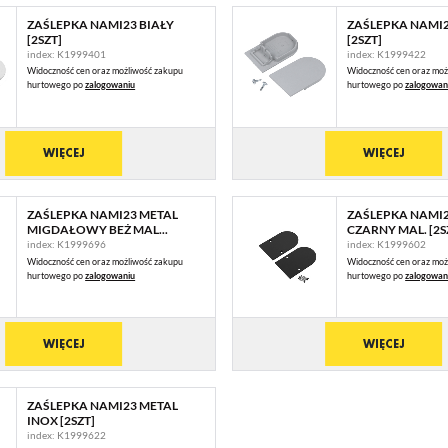
ZAŚLEPKA NAMI23 BIAŁY
ZAŚLEPKA NAMI2
[2SZT]
[2SZT]
index: K1999401
index: K1999422
Widoczność cen oraz możliwość zakupu
Widoczność cen oraz moż
hurtowego po
zalogowaniu
hurtowego po
zalogowan
WIĘCEJ
WIĘCEJ
ZAŚLEPKA NAMI23 METAL
ZAŚLEPKA NAMI2
MIGDAŁOWY BEŻ MAL...
CZARNY MAL. [2S
index: K1999696
index: K1999602
Widoczność cen oraz możliwość zakupu
Widoczność cen oraz moż
hurtowego po
zalogowaniu
hurtowego po
zalogowan
STAWIENIA
WIĘCEJ
WIĘCEJ
anujemy Twoją prywatność. Możesz zmienić ustawienia cookies lub zaakceptować je
zystkie. W dowolnym momencie możesz dokonać zmiany swoich ustawień.
ZAŚLEPKA NAMI23 METAL
INOX [2SZT]
index: K1999622