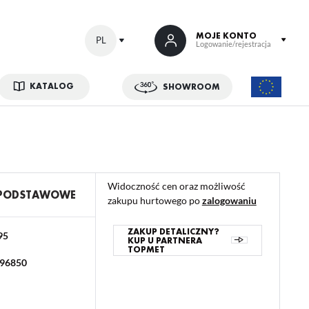
MOJE KONTO
PL
Logowanie/rejestracja
KATALOG
SHOWROOM
 SIĘ
kowe korzyści:
ji zamówień
Widoczność cen oraz możliwość
w
 PODSTAWOWE
zakupu hurtowego po
zalogowaniu
adzania swoich danych przy kolejnych zakupach
abatów i kuponów promocyjnych
ZAKUP DETALICZNY?
95
KUP U PARTNERA
TOPMET
96850
ACJA