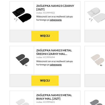
ZAŚLEPKA NAMI23 CZARNY
[2SZT]
index: K1999402
Widoczność cen oraz możliwość zakupu
hurtowego po
zalogowaniu
WIĘCEJ
ZAŚLEPKA NAMI23 METAL
ŚREDNI CZARNY MAL...
index: K1999694
Widoczność cen oraz możliwość zakupu
hurtowego po
zalogowaniu
U
WIĘCEJ
Sz
ws
ZAŚLEPKA NAMI23 METAL
BIAŁY MAL. [2SZT]
index: K1999601