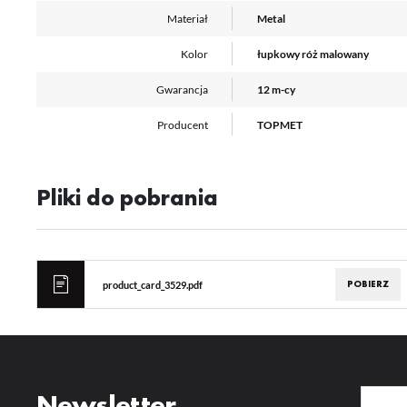
Pr
Wi
Tw
Materiał
Metal
pr
or
Kolor
łupkowy róż malowany
tr
Gwarancja
12 m-cy
Producent
TOPMET
Pliki do pobrania
POBIERZ
product_card_3529.pdf
Newsletter