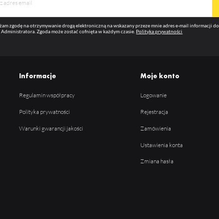
am zgodę na otrzymywanie drogą elektroniczną na wskazany przeze mnie adres e-mail informacji 
 Administratora. Zgoda może zostać cofnięta w każdym czasie.
Polityka prywatności
Informacje
Moje konto
Regulamin współpracy
Logowanie
Polityka prywatności
Rejestracja
Warunki gwarancji jakości
Zamówienia
Ustawienia konta
Zmiana hasła