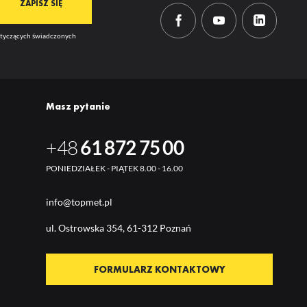
dotyczących świadczonych
Masz pytanie
+48
61 872 75 00
PONIEDZIAŁEK - PIĄTEK 8.00 - 16.00
info@topmet.pl
ul. Ostrow
ska 354, 61-312 Poznań
FORMULARZ KONTAKTOWY