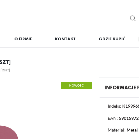
O FIRMIE
KONTAKT
GDZIE KUPIĆ
IĘ
ZAREJESTRUJ
SZT]
Otrzymasz liczne dodat
[2szt]
podgląd statusu realizac
podgląd historii zakupó
NOWOŚĆ
INFORMACJE
brak konieczności wprow
możliwość otrzymania r
Zapomniałem hasła
Indeks:
K19996
EAN:
59015972
OGUJ SIĘ
REJESTR
Materiał:
Metal