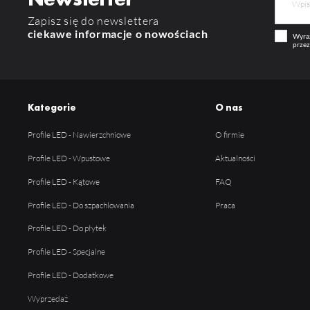
Zapisz się do newslettera
ciekawe informacje o nowościach
Wyraż
przez
Kategorie
O nas
Profile LED - Nawierzchniowe
O firmie
Profile LED - Wpustowe
Aktualności
Profile LED - Kątowe
FAQ
Profile LED - Do szpachlowania
Praca
Profile LED - Do płytek
Profile LED - Specjalne
Profile LED - Dodatkowe
Wyprzedaż