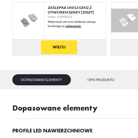
ZAŚLEPKA UNI12 GEN2 Z
OTWOREM SZARY [20SZT]
index: A1890022
Widoczność cen oraz możliwość zakupu
hurtowego po
zalogowaniu
WIĘCEJ
DOPASOWANE ELEMENTY
OPIS PRODUKTU
U
Dopasowane elementy
Sz
ws
PROFILE LED NAWIERZCHNIOWE
N