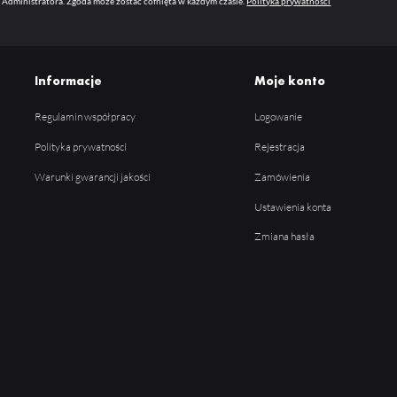
 Administratora. Zgoda może zostać cofnięta w każdym czasie.
Polityka prywatności
Informacje
Moje konto
Regulamin współpracy
Logowanie
Polityka prywatności
Rejestracja
Warunki gwarancji jakości
Zamówienia
Ustawienia konta
Zmiana hasła