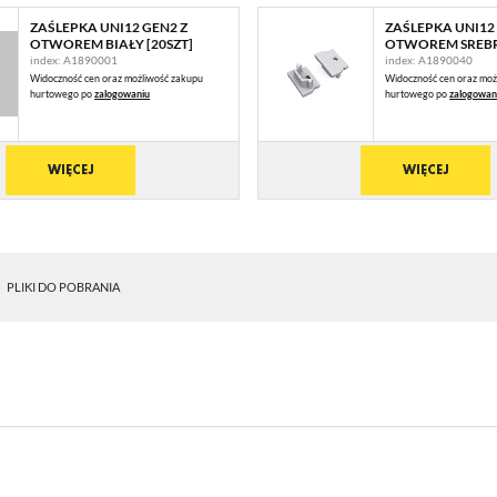
ZAŚLEPKA UNI12 GEN2 Z
ZAŚLEPKA UNI12
OTWOREM BIAŁY [20SZT]
OTWOREM SREBR
index: A1890001
index: A1890040
Widoczność cen oraz możliwość zakupu
Widoczność cen oraz moż
hurtowego po
zalogowaniu
hurtowego po
zalogowan
WIĘCEJ
WIĘCEJ
PLIKI DO POBRANIA
STAWIENIA
anujemy Twoją prywatność. Możesz zmienić ustawienia cookies lub zaakceptować je
zystkie. W dowolnym momencie możesz dokonać zmiany swoich ustawień.
iezbędne