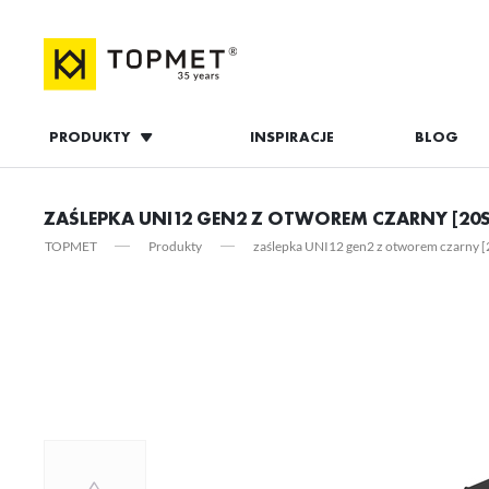
PRODUKTY
INSPIRACJE
BLOG
ZALOGUJ S
ZAŚLEPKA UNI12 GEN2 Z OTWOREM CZARNY [20S
TOPMET
Produkty
zaślepka UNI12 gen2 z otworem czarny [
ZAL