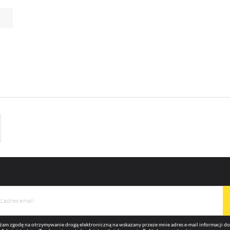
omocyjne mogą pojawić się na stronach podmiotów trzecich lub firm będących naszymi partnera
az innych dostawców usług. Firmy te działają w charakterze pośredników prezentujących nasze
eści w postaci wiadomości, ofert, komunikatów mediów społecznościowych.
am zgodę na otrzymywanie drogą elektroniczną na wskazany przeze mnie adres e-mail informacji 