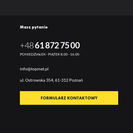
Masz pytanie
+48
61 872 75 00
PONIEDZIAŁEK - PIĄTEK 8.00 - 16.00
info@topmet.pl
ul. Ostrow
ska 354, 61-312 Poznań
FORMULARZ KONTAKTOWY