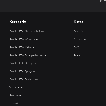
przez
Kategorie
O nas
Profile LED - Nawierzchniowe
O firmie
Profile LED - Wpustowe
Aktualności
Profile LED - Kątowe
FAQ
Profile LED - Do szpachlowania
Praca
Profile LED - Do płytek
Profile LED - Specjalne
Profile LED - Dodatkowe
Wyprzedaż
Promocje
Nowości