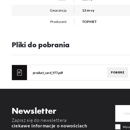
pr
or
tr
Gwarancja
12 m-cy
Producent
TOPMET
Pliki do pobrania
POBIERZ
product_card_977.pdf
Newsletter
Zapisz się do newslettera
ciekawe informacje o nowościach
Wyraż