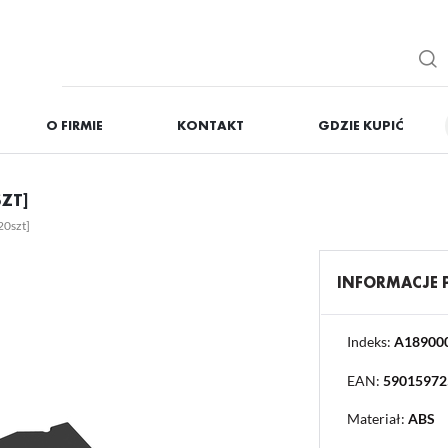
O FIRMIE
KONTAKT
GDZIE KUPIĆ
IĘ
ZAREJESTRUJ
ZT]
Otrzymasz liczne dodat
20szt]
podgląd statusu realizac
podgląd historii zakupó
INFORMACJE
brak konieczności wprow
możliwość otrzymania r
Zapomniałem hasła
Indeks:
A18900
EAN:
59015972
OGUJ SIĘ
REJESTR
Materiał:
ABS