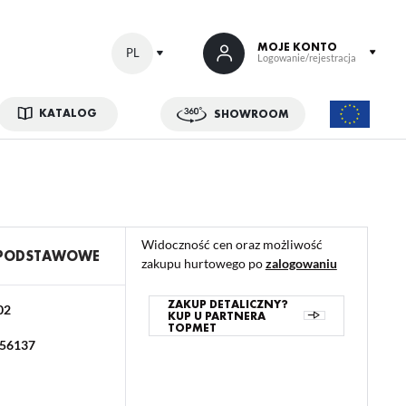
MOJE KONTO
PL
Logowanie/rejestracja
KATALOG
SHOWROOM
 SIĘ
kowe korzyści:
ji zamówień
Widoczność cen oraz możliwość
w
 PODSTAWOWE
zakupu hurtowego po
zalogowaniu
adzania swoich danych przy kolejnych zakupach
abatów i kuponów promocyjnych
ZAKUP DETALICZNY?
02
KUP U PARTNERA
TOPMET
56137
ACJA