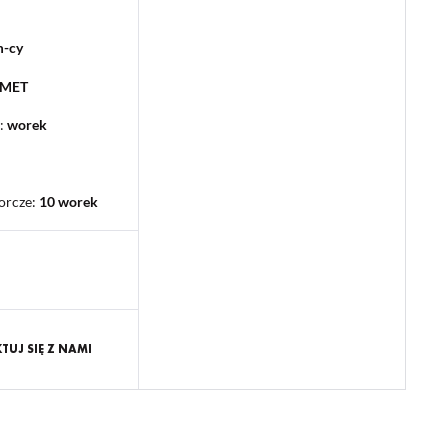
m-cy
PMET
:
worek
orcze
:
10 worek
UJ SIĘ Z NAMI