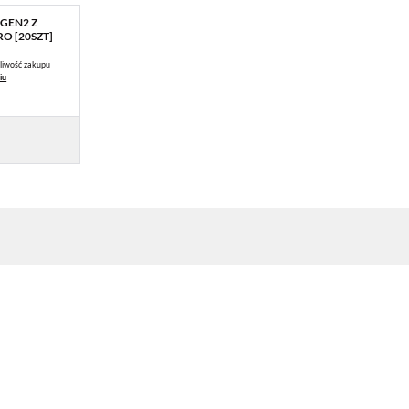
 GEN2 Z
O [20SZT]
liwość zakupu
iu