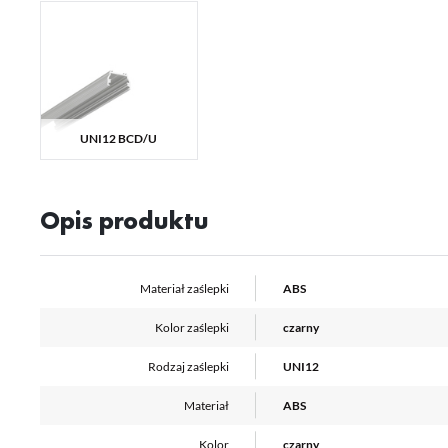
Ni
ko
Pl
Wi
us
st
Fu
UNI12 BCD/U
Te
us
Dz
Wi
na
fu
Opis produktu
st
A
An
Materiał zaślepki
ABS
Co
Wi
in
na
Kolor zaślepki
czarny
uż
zg
R
Rodzaj zaślepki
UNI12
Dz
st
Materiał
ABS
Pr
Wi
Tw
Kolor
czarny