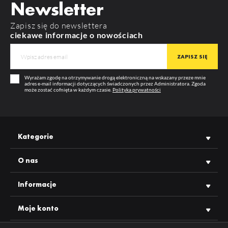
Newsletter
RODZAJ ZAŚLEPKI
VARIO30-02
Zapisz się do newslettera
MATERIAŁ
ABS
ciekawe informacje o nowościach
VARIO30-02 ACDE-9/TY
KOLOR
srebro
GWARANCJA
12 m-cy
Wyrażam zgodę na otrzymywanie drogą elektroniczną na wskazany przeze mnie
PRODUCENT
TOPMET
adres e-mail informacji dotyczących świadczonych przez Administratora. Zgoda
może zostać cofnięta w każdym czasie.
Polityka prywatności
Kategorie
O nas
Informacje
Moje konto