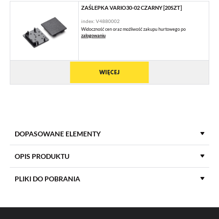
ZAŚLEPKA VARIO30-02 CZARNY [20SZT]
index: V4880002
Widoczność cen oraz możliwość zakupu hurtowego po
zalogowaniu
WIĘCEJ
DOPASOWANE ELEMENTY
OPIS PRODUKTU
PLIKI DO POBRANIA
MATERIAŁ ZAŚLEPKI
ABS
POBIERZ
product_card_1538.pdf
KOLOR ZAŚLEPKI
srebrny