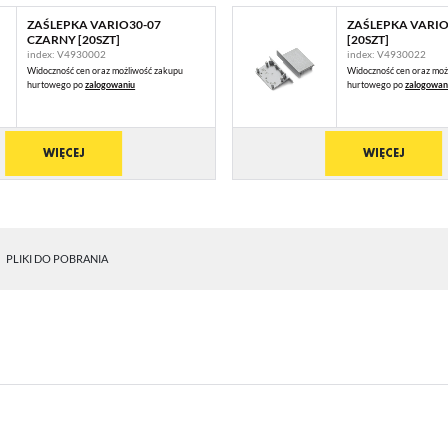
ZAŚLEPKA VARIO30-07
ZAŚLEPKA VARIO
CZARNY [20SZT]
[20SZT]
index: V4930002
index: V4930022
Widoczność cen oraz możliwość zakupu
Widoczność cen oraz moż
hurtowego po
zalogowaniu
hurtowego po
zalogowan
WIĘCEJ
WIĘCEJ
PLIKI DO POBRANIA
STAWIENIA
anujemy Twoją prywatność. Możesz zmienić ustawienia cookies lub zaakceptować je
zystkie. W dowolnym momencie możesz dokonać zmiany swoich ustawień.
iezbędne