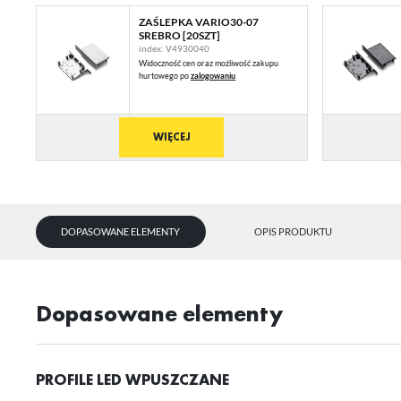
ZAŚLEPKA VARIO30-07
SREBRO [20SZT]
index: V4930040
Widoczność cen oraz możliwość zakupu
hurtowego po
zalogowaniu
WIĘCEJ
DOPASOWANE ELEMENTY
OPIS PRODUKTU
U
Dopasowane elementy
Sz
ws
PROFILE LED WPUSZCZANE
N