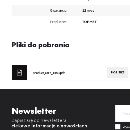
pr
or
tr
Gwarancja
12 m-cy
Producent
TOPMET
Pliki do pobrania
POBIERZ
product_card_1553.pdf
Newsletter
Zapisz się do newslettera
ciekawe informacje o nowościach
Wyraż