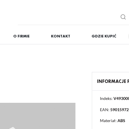
O FIRMIE
KONTAKT
GDZIE KUPIĆ
IĘ
ZAREJESTRUJ
Otrzymasz liczne dodat
podgląd statusu realizac
podgląd historii zakupó
INFORMACJE
brak konieczności wprow
możliwość otrzymania r
Zapomniałem hasła
Indeks:
V49300
EAN:
59015972
OGUJ SIĘ
REJESTR
Materiał:
ABS