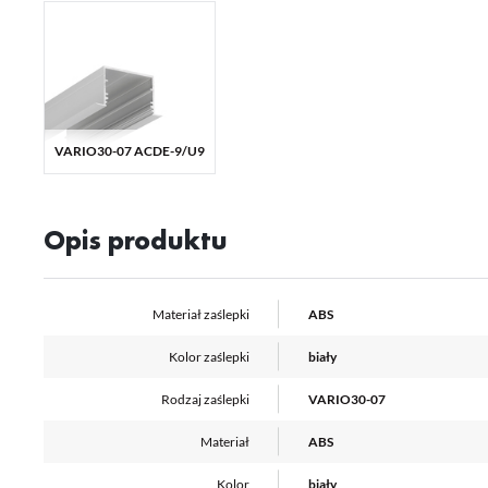
Ni
ko
Pl
Wi
us
st
Fu
VARIO30-07 ACDE-9/U9
Te
us
Dz
Wi
na
fu
Opis produktu
st
A
An
Materiał zaślepki
ABS
Co
Wi
in
na
Kolor zaślepki
biały
uż
zg
R
Rodzaj zaślepki
VARIO30-07
Dz
st
Materiał
ABS
Pr
Wi
Tw
Kolor
biały