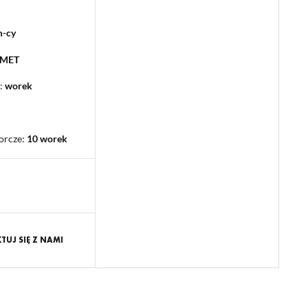
m-cy
PMET
:
worek
orcze
:
10 worek
UJ SIĘ Z NAMI