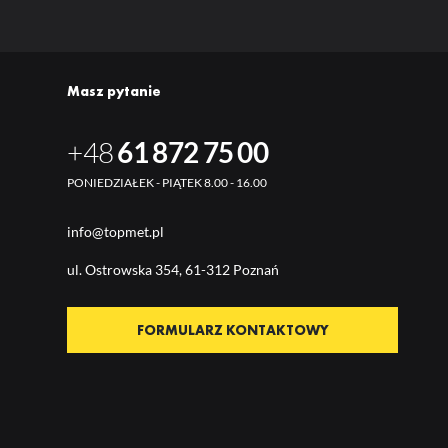
Masz pytanie
+48
61 872 75 00
PONIEDZIAŁEK - PIĄTEK 8.00 - 16.00
info@topmet.pl
ul. Ostrow
ska 354, 61-312 Poznań
FORMULARZ KONTAKTOWY