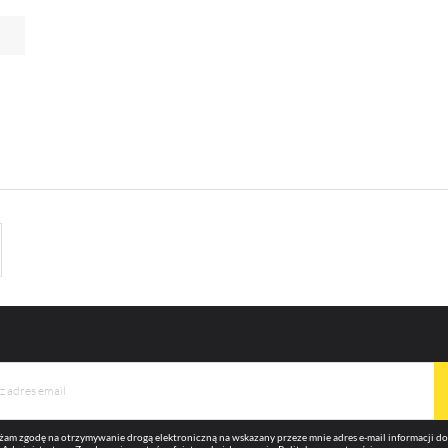
omocyjne mogą pojawić się na stronach podmiotów trzecich lub firm będących naszymi partnera
az innych dostawców usług. Firmy te działają w charakterze pośredników prezentujących nasze
eści w postaci wiadomości, ofert, komunikatów mediów społecznościowych.
am zgodę na otrzymywanie drogą elektroniczną na wskazany przeze mnie adres e-mail informacji 