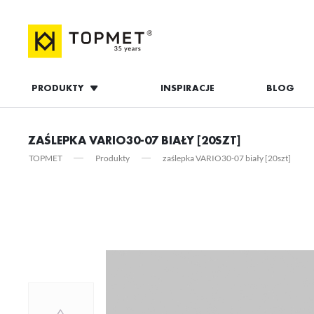
PRODUKTY
INSPIRACJE
BLOG
ZALOGUJ S
ZAŚLEPKA VARIO30-07 BIAŁY [20SZT]
TOPMET
Produkty
zaślepka VARIO30-07 biały [20szt]
ZAL