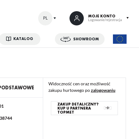
MOJE KONTO
PL
Logowanie/rejestracja
KATALOG
SHOWROOM
 SIĘ
kowe korzyści:
ji zamówień
Widoczność cen oraz możliwość
w
 PODSTAWOWE
zakupu hurtowego po
zalogowaniu
adzania swoich danych przy kolejnych zakupach
abatów i kuponów promocyjnych
ZAKUP DETALICZNY?
01
KUP U PARTNERA
TOPMET
38744
ACJA