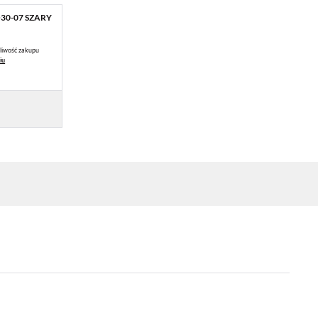
30-07 SZARY
liwość zakupu
iu