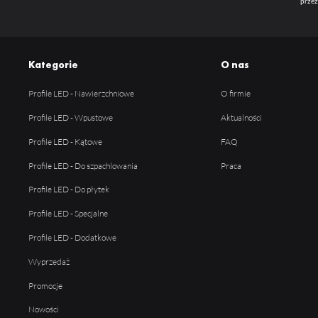
przez
Kategorie
O nas
Profile LED - Nawierzchniowe
O firmie
Profile LED - Wpustowe
Aktualności
Profile LED - Kątowe
FAQ
Profile LED - Do szpachlowania
Praca
Profile LED - Do płytek
Profile LED - Specjalne
Profile LED - Dodatkowe
Wyprzedaż
Promocje
Nowości