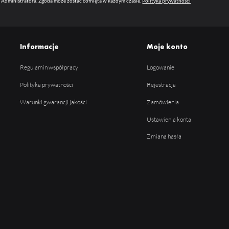
 Administratora. Zgoda może zostać cofnięta w każdym czasie.
Polityka prywatności
Informacje
Moje konto
Regulamin współpracy
Logowanie
Polityka prywatności
Rejestracja
Warunki gwarancji jakości
Zamówienia
Ustawienia konta
Zmiana hasła