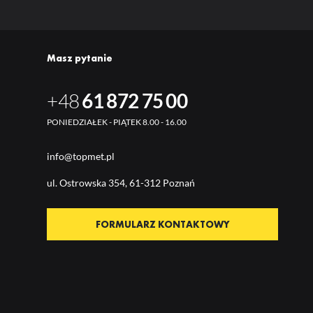
Masz pytanie
+48
61 872 75 00
PONIEDZIAŁEK - PIĄTEK 8.00 - 16.00
info@topmet.pl
ul. Ostrow
ska 354, 61-312 Poznań
FORMULARZ KONTAKTOWY