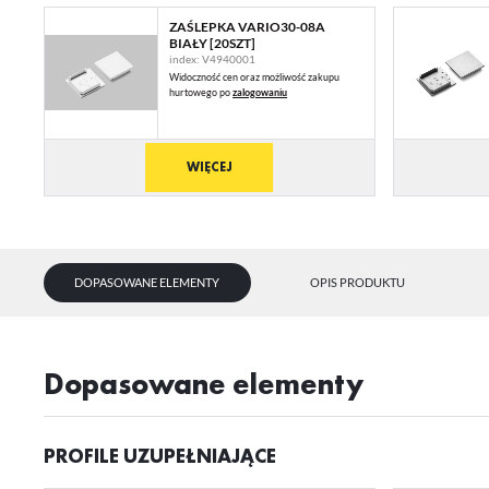
ZAŚLEPKA VARIO30-08A
BIAŁY [20SZT]
index: V4940001
Widoczność cen oraz możliwość zakupu
hurtowego po
zalogowaniu
WIĘCEJ
DOPASOWANE ELEMENTY
OPIS PRODUKTU
U
dopasowane elementy
Sz
ws
PROFILE UZUPEŁNIAJĄCE
N