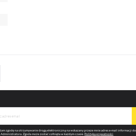
az innych dostawców usług. Firmy te działają w charakterze pośredników prezentujących nasze
eści w postaci wiadomości, ofert, komunikatów mediów społecznościowych.
am zgodę na otrzymywanie drogą elektroniczną na wskazany przeze mnie adres e-mail informacji 
 Administratora. Zgoda może zostać cofnięta w każdym czasie.
Polityka prywatności