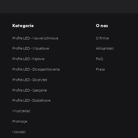
Kategorie
O nas
Profile LED - Nawierzchniowe
O firmie
Profile LED - Wpustowe
Aktualności
Profile LED - Kątowe
FAQ
Profile LED - Do szpachlowania
Praca
Profile LED - Do płytek
Profile LED - Specjalne
Profile LED - Dodatkowe
Wyprzedaż
Promocje
Nowości