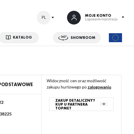
MOJE KONTO
PL
Logowanie/rejestracja
KATALOG
SHOWROOM
 SIĘ
kowe korzyści:
ji zamówień
Widoczność cen oraz możliwość
w
 PODSTAWOWE
zakupu hurtowego po
zalogowaniu
adzania swoich danych przy kolejnych zakupach
abatów i kuponów promocyjnych
ZAKUP DETALICZNY?
22
KUP U PARTNERA
TOPMET
38225
ACJA