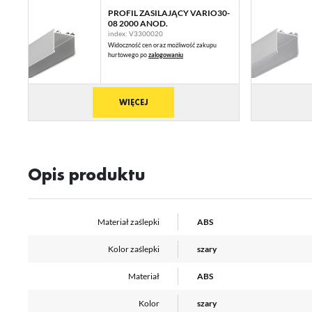
Ni
PROFIL ZASILAJĄCY VARIO30-
ko
08 2000 ANOD.
Pl
index: V3300020
Wi
us
Widoczność cen oraz możliwość zakupu
st
hurtowego po
zalogowaniu
Fu
Te
WIĘCEJ
us
Dz
Wi
na
fu
st
A
Opis produktu
An
Co
Wi
in
na
Materiał zaślepki
ABS
uż
zg
R
Kolor zaślepki
szary
Dz
st
Materiał
ABS
Pr
Wi
Tw
Kolor
szary
pr