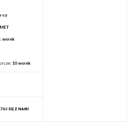
m-cy
PMET
:
worek
orcze
:
10 worek
UJ SIĘ Z NAMI