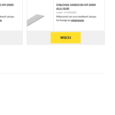
 Ci
-09 2000
OSŁONA VARIO30-09 2000
ALU.SUR.
ch
index: V3340000
liwość zakupu
Widoczność cen oraz możliwość zakupu
iu
hurtowego po
zalogowaniu
ie
WIĘCEJ
ją
mi