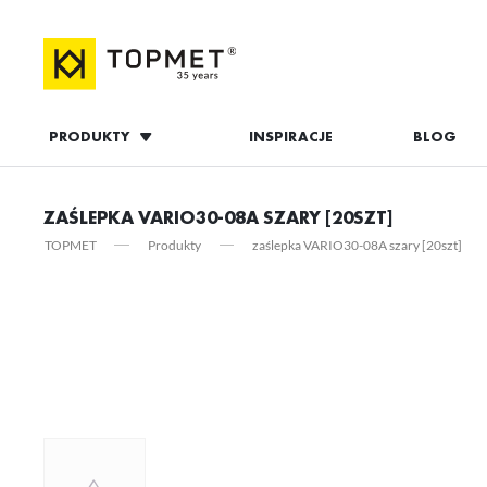
PRODUKTY
INSPIRACJE
BLOG
ZALOGUJ S
ZAŚLEPKA VARIO30-08A SZARY [20SZT]
TOPMET
Produkty
zaślepka VARIO30-08A szary [20szt]
ZAL