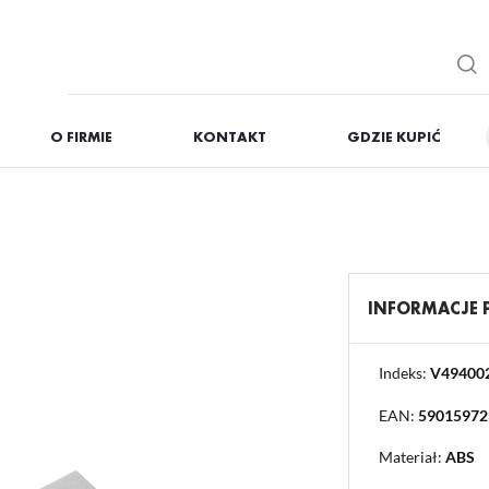
O FIRMIE
KONTAKT
GDZIE KUPIĆ
IĘ
ZAREJESTRUJ
Otrzymasz liczne dodat
podgląd statusu realizac
podgląd historii zakupó
INFORMACJE
brak konieczności wprow
możliwość otrzymania r
Zapomniałem hasła
Indeks:
V49400
EAN:
59015972
OGUJ SIĘ
REJESTR
Materiał:
ABS