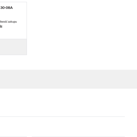
30-08A
liwość zakupu
iu