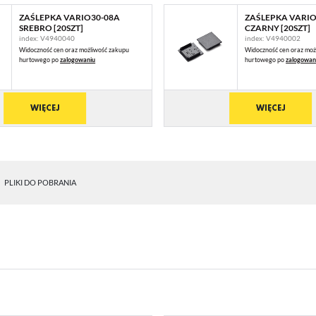
ZAŚLEPKA VARIO30-08A
ZAŚLEPKA VARIO
SREBRO [20SZT]
CZARNY [20SZT]
index: V4940040
index: V4940002
Widoczność cen oraz możliwość zakupu
Widoczność cen oraz moż
hurtowego po
zalogowaniu
hurtowego po
zalogowan
WIĘCEJ
WIĘCEJ
PLIKI DO POBRANIA
STAWIENIA
anujemy Twoją prywatność. Możesz zmienić ustawienia cookies lub zaakceptować je
zystkie. W dowolnym momencie możesz dokonać zmiany swoich ustawień.
iezbędne