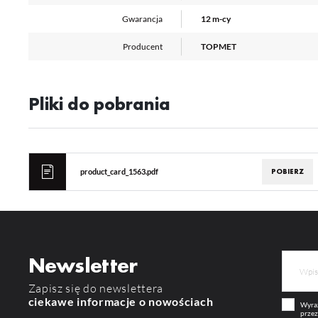
or
Gwarancja
12 m-cy
tr
Producent
TOPMET
Pliki do pobrania
POBIERZ
product_card_1563.pdf
Newsletter
Zapisz się do newslettera
ciekawe informacje o nowościach
Wyraż
przez