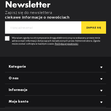
Newsletter
MATERIAŁ
ABS
Zapisz się do newslettera
WIĘCEJ
KOLOR
szary
ciekawe informacje o nowościach
GWARANCJA
12 m-cy
PROFIL ZASILAJĄCY VARIO30-08 2000 ALU.SUR.
PRODUCENT
TOPMET
index: V3300000
Widoczność cen oraz możliwość zakupu hurtowego po
Wyrażam zgodę na otrzymywanie drogą elektroniczną na wskazany przeze mnie
zalogowaniu
adres e-mail informacji dotyczących świadczonych przez Administratora. Zgoda
może zostać cofnięta w każdym czasie.
Polityka prywatności
WIĘCEJ
Kategorie
O nas
Informacje
Moje konto