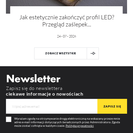
Jak estetycznie zakończyć profil LED?
Przegląd zaślepek...
24 - 07 - 2026
ZOBACZ WSZYSTKIE
Newsletter
Zapisz się do newslettera
ciekawe informacje o nowościach
Wyrażam zgodę na otrzymywanie drogą elektroniczną na wskazany przeze mnie
adres e-mail informacji dotyczących świadczonych przez Administratora. Zgoda
może zostać cofnięta w każdym czasie.
Polityka prywatności