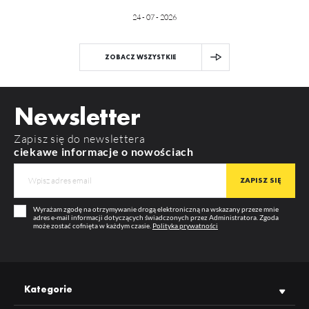
24 - 07 - 2026
ZOBACZ WSZYSTKIE
Newsletter
Zapisz się do newslettera
ciekawe informacje o nowościach
Wyrażam zgodę na otrzymywanie drogą elektroniczną na wskazany przeze mnie
adres e-mail informacji dotyczących świadczonych przez Administratora. Zgoda
może zostać cofnięta w każdym czasie.
Polityka prywatności
Kategorie