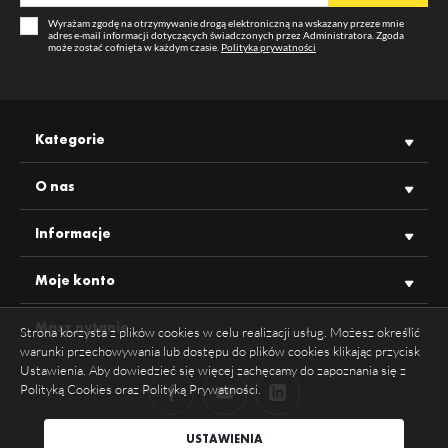
Wyrażam zgodę na otrzymywanie drogą elektroniczną na wskazany przeze mnie
adres e-mail informacji dotyczących świadczonych przez Administratora. Zgoda
może zostać cofnięta w każdym czasie.
Polityka prywatności
Kategorie
O nas
Informacje
Moje konto
Masz pytanie
Strona korzysta z plików cookies w celu realizacji usług. Możesz określić
warunki przechowywania lub dostępu do plików cookies klikając przycisk
Ustawienia. Aby dowiedzieć się więcej zachęcamy do zapoznania się z
Polityką Cookies oraz Polityką Prywatności.
ZAPISZ WYBRANE
USTAWIENIA