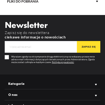
PLIKI DO POBRANIA
MATERIAŁ
aluminium
POBIERZ
product_card_1701.pdf
KOLOR
surowe aluminium
Newsletter
DŁUGOŚĆ
1000 mm
Zapisz się do newslettera
GWARANCJA
12 m-cy
ciekawe informacje o nowościach
LOWI C10
PHIL53 C10
PRODUCENT
TOPMET
Wyrażam zgodę na otrzymywanie drogą elektroniczną na wskazany przeze mnie
adres e-mail informacji dotyczących świadczonych przez Administratora. Zgoda
może zostać cofnięta w każdym czasie.
Polityka prywatności
Kategorie
O nas
PHIL wpust C10