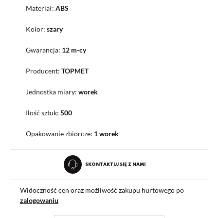
Materiał:
ABS
Kolor:
szary
Gwarancja:
12 m-cy
Producent:
TOPMET
Jednostka miary:
worek
Ilość sztuk:
500
Opakowanie zbiorcze
:
1 worek
SKONTAKTUJ SIĘ Z NAMI
Widoczność cen oraz możliwość zakupu hurtowego po
zalogowaniu