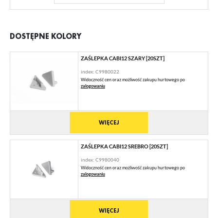
DOSTĘPNE KOLORY
ZAŚLEPKA CABI12 SZARY [20SZT]
index: C9980022
Widoczność cen oraz możliwość zakupu hurtowego po
zalogowaniu
WIĘCEJ
ZAŚLEPKA CABI12 SREBRO [20SZT]
index: C9980040
Widoczność cen oraz możliwość zakupu hurtowego po
zalogowaniu
WIĘCEJ