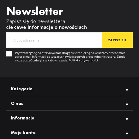
KOLOR ZAŚLEPKI
biały
Newsletter
RODZAJ ZAŚLEPKI
CABI12
Zapisz się do newslettera
MATERIAŁ
ABS
ciekawe informacje o nowościach
CABI12 D1E
KOLOR
biały
GWARANCJA
12 m-cy
Wyrażam zgodę na otrzymywanie drogą elektroniczną na wskazany przeze mnie
PRODUCENT
TOPMET
adres e-mail informacji dotyczących świadczonych przez Administratora. Zgoda
może zostać cofnięta w każdym czasie.
Polityka prywatności
Kategorie
O nas
Informacje
Moje konto