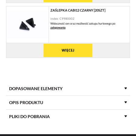
ZAŚLEPKA CABI12 CZARNY [20SZT]
index: C9980002
Widoczność cen oraz możliwość zakupu hurtowego po
zalogowaniu
WIĘCEJ
DOPASOWANE ELEMENTY
OPIS PRODUKTU
PLIKI DO POBRANIA
MATERIAŁ ZAŚLEPKI
ABS
POBIERZ
product_card_1081.pdf