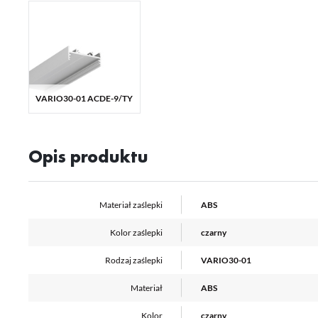
Ni
ko
Pl
Wi
us
st
Fu
VARIO30-01 ACDE-9/TY
Te
us
Dz
Wi
na
fu
Opis produktu
st
A
An
Materiał zaślepki
ABS
Co
Wi
in
na
Kolor zaślepki
czarny
uż
zg
R
Rodzaj zaślepki
VARIO30-01
Dz
st
Materiał
ABS
Pr
Wi
Tw
Kolor
czarny