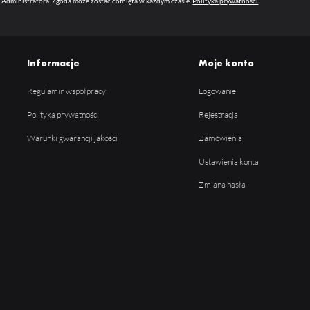
 Administratora. Zgoda może zostać cofnięta w każdym czasie.
Polityka prywatności
Informacje
Moje konto
Regulamin współpracy
Logowanie
Polityka prywatności
Rejestracja
Warunki gwarancji jakości
Zamówienia
Ustawienia konta
Zmiana hasła