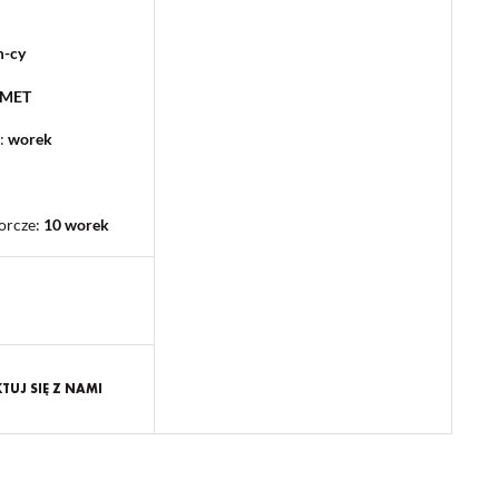
m-cy
PMET
:
worek
orcze
:
10 worek
UJ SIĘ Z NAMI