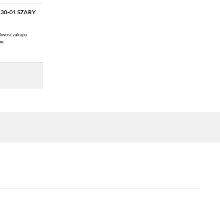
30-01 SZARY
liwość zakupu
iu