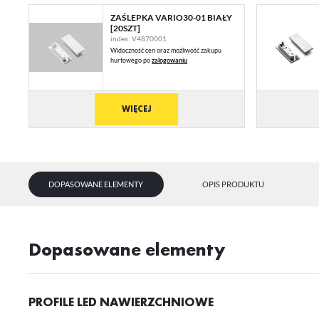
ZAŚLEPKA VARIO30-01 BIAŁY
[20SZT]
index: V4870001
Widoczność cen oraz możliwość zakupu
hurtowego po
zalogowaniu
WIĘCEJ
DOPASOWANE ELEMENTY
OPIS PRODUKTU
U
Dopasowane elementy
Sz
ws
PROFILE LED NAWIERZCHNIOWE
N