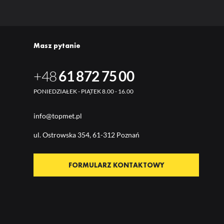
Masz pytanie
+48
61 872 75 00
PONIEDZIAŁEK - PIĄTEK 8.00 - 16.00
info@topmet.pl
ul. Ostrow
ska 354, 61-312 Poznań
FORMULARZ KONTAKTOWY