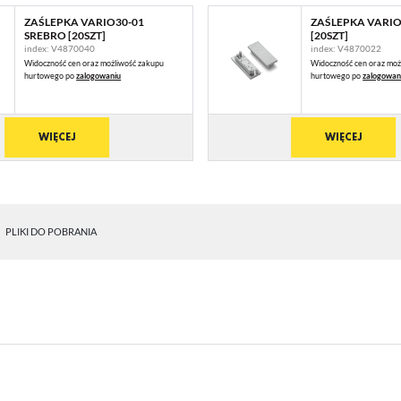
ZAŚLEPKA VARIO30-01
ZAŚLEPKA VARIO
SREBRO [20SZT]
[20SZT]
index: V4870040
index: V4870022
Widoczność cen oraz możliwość zakupu
Widoczność cen oraz moż
hurtowego po
zalogowaniu
hurtowego po
zalogowan
WIĘCEJ
WIĘCEJ
PLIKI DO POBRANIA
STAWIENIA
anujemy Twoją prywatność. Możesz zmienić ustawienia cookies lub zaakceptować je
zystkie. W dowolnym momencie możesz dokonać zmiany swoich ustawień.
iezbędne