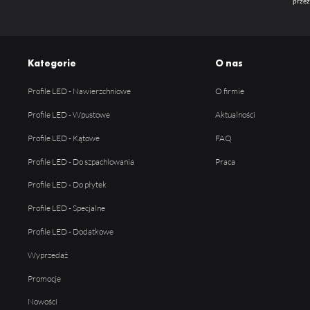
przez
Kategorie
O nas
Profile LED - Nawierzchniowe
O firmie
Profile LED - Wpustowe
Aktualności
Profile LED - Kątowe
FAQ
Profile LED - Do szpachlowania
Praca
Profile LED - Do płytek
Profile LED - Specjalne
Profile LED - Dodatkowe
Wyprzedaż
Promocje
Nowości