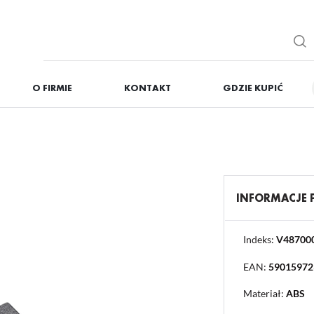
O FIRMIE
KONTAKT
GDZIE KUPIĆ
IĘ
ZAREJESTRUJ
Otrzymasz liczne dodat
podgląd statusu realizac
podgląd historii zakupó
INFORMACJE
brak konieczności wprow
możliwość otrzymania r
Zapomniałem hasła
Indeks:
V48700
EAN:
59015972
OGUJ SIĘ
REJESTR
Materiał:
ABS