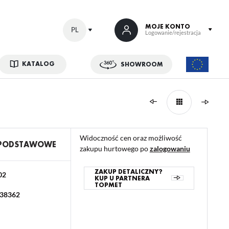
MOJE KONTO
PL
Logowanie/rejestracja
KATALOG
SHOWROOM
 SIĘ
kowe korzyści:
ji zamówień
Widoczność cen oraz możliwość
w
 PODSTAWOWE
zakupu hurtowego po
zalogowaniu
adzania swoich danych przy kolejnych zakupach
abatów i kuponów promocyjnych
ZAKUP DETALICZNY?
02
KUP U PARTNERA
TOPMET
38362
ACJA