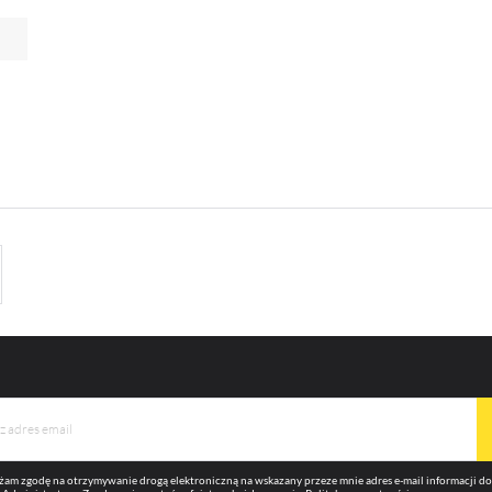
omocyjne mogą pojawić się na stronach podmiotów trzecich lub firm będących naszymi partnera
az innych dostawców usług. Firmy te działają w charakterze pośredników prezentujących nasze
eści w postaci wiadomości, ofert, komunikatów mediów społecznościowych.
am zgodę na otrzymywanie drogą elektroniczną na wskazany przeze mnie adres e-mail informacji 