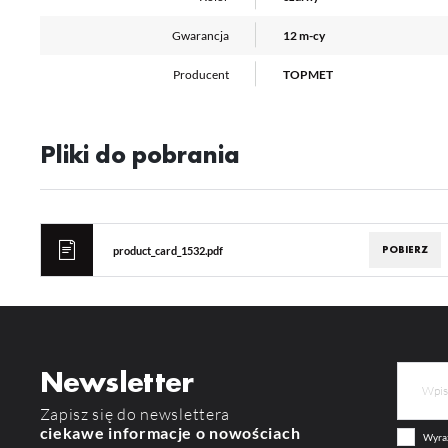
pr
or
tr
Gwarancja
12 m-cy
Producent
TOPMET
Pliki do pobrania
POBIERZ
product_card_1532.pdf
Newsletter
Zapisz się do newslettera
ciekawe informacje o nowościach
Wyraż