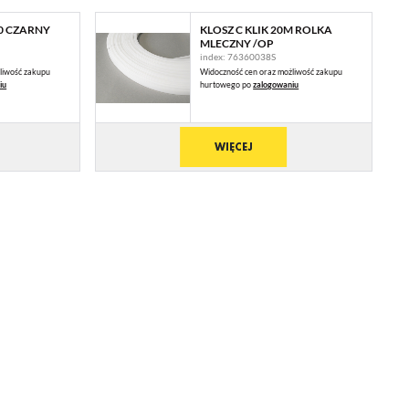
00 CZARNY
KLOSZ C KLIK 20M ROLKA
MLECZNY /OP
index: 76360038S
liwość zakupu
Widoczność cen oraz możliwość zakupu
iu
hurtowego po
zalogowaniu
WIĘCEJ
 Ci