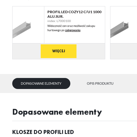
PROFIL LED COZY12 C/U1 1000
ALU.SUR.
index: L7000100
Widoczność cen oraz możliwość zakupu
hurtowego po
zalogowaniu
WIĘCEJ
DOPASOWANE ELEMENTY
OPIS PRODUKTU
dopasowane elementy
KLOSZE DO PROFILI LED