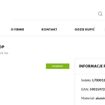
O FIRMIE
KONTAKT
GDZIE KUPIĆ
IĘ
ZAREJESTRUJ
OP
Otrzymasz liczne dodat
od. /op
podgląd statusu realizac
podgląd historii zakupó
INFORMACJE
NOWOŚĆ
brak konieczności wprow
możliwość otrzymania r
Zapomniałem hasła
Indeks:
L70001
EAN:
59015972
OGUJ SIĘ
REJESTR
Materiał:
alumi