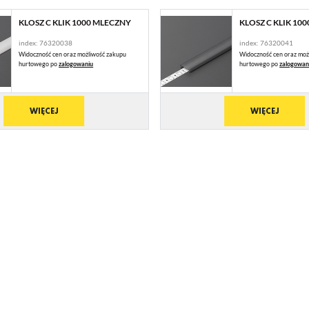
KLOSZ C KLIK 1000 MLECZNY
KLOSZ C KLIK 10
index: 76320038
index: 76320041
Widoczność cen oraz możliwość zakupu
Widoczność cen oraz moż
hurtowego po
zalogowaniu
hurtowego po
zalogowan
WIĘCEJ
WIĘCEJ
STAWIENIA
anujemy Twoją prywatność. Możesz zmienić ustawienia cookies lub zaakceptować je
zystkie. W dowolnym momencie możesz dokonać zmiany swoich ustawień.
iezbędne
ezbędne pliki cookies służą do prawidłowego funkcjonowania strony internetowej i umożliwiają
mfortowe korzystanie z oferowanych przez nas usług.