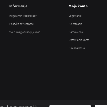
Informacje
Moje konto
Regulamin współpracy
Logowanie
Polityka prywatności
Rejestracja
Warunki gwarancji jakości
Zamówienia
Ustawienia konta
Zmiana hasła
ć warunki przechowywania lub