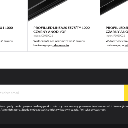
U1 1000
PROFIL LED LINEA20 EE7F/TY 1000
PROFIL LED 
WIĘCEJ
CZARNY ANOD. /OP
CZARNY ANO
Index: C1010021
Index: F1010021
ość zakupu
Widoczność cen oraz możliwość zakupu
Widoczność cen 
hurtowego po
zalogowaniu
hurtowego po
za
am zgodę na otrzymywanie drogą elektroniczną na wskazany przeze mnie adres e-mail informacji 
 Administratora. Zgoda może zostać cofnięta w każdym czasie.
Polityka prywatności