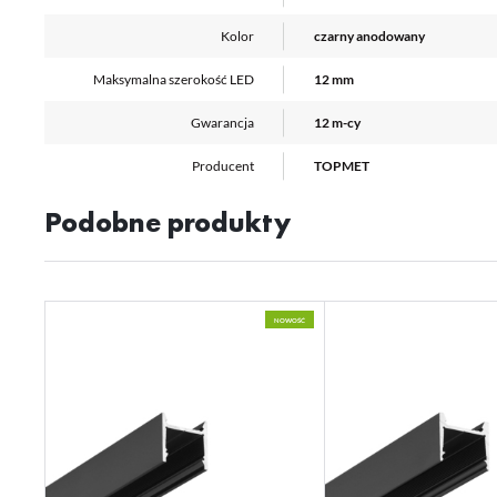
Kolor
czarny anodowany
Maksymalna szerokość LED
12 mm
Gwarancja
12 m-cy
Producent
TOPMET
Podobne produkty
NOWOŚĆ