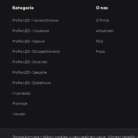
Kategorie
O nas
Profile LED - Nawierzchniowe
O firmie
Profile LED - Wpustowe
Aktualności
Profile LED - Kątowe
FAQ
Profile LED - Do szpachlowania
Praca
Profile LED - Do płytek
Profile LED - Specjalne
Profile LED - Dodatkowe
Wyprzedaż
Promocje
Nowości
Strona korzysta z plików cookies w celu realizacji usług. Możesz określi