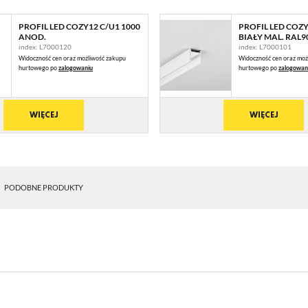
PROFIL LED COZY12 C/U1 1000
PROFIL LED COZY
ANOD.
BIAŁY MAL. RAL90
index: L7000120
index: L7000101
Widoczność cen oraz możliwość zakupu
Widoczność cen oraz moż
hurtowego po
zalogowaniu
hurtowego po
zalogowan
WIĘCEJ
WIĘCEJ
PODOBNE PRODUKTY