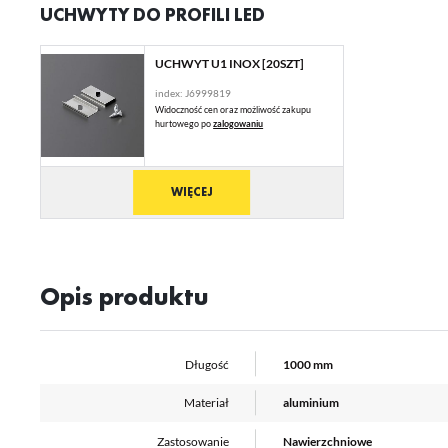
UCHWYTY DO PROFILI LED
Pl
Wi
us
st
UCHWYT U1 INOX [20SZT]
Fu
index: J6999819
Te
Widoczność cen oraz możliwość zakupu
us
hurtowego po
zalogowaniu
Dz
Wi
na
fu
st
WIĘCEJ
A
An
Co
Wi
in
Opis produktu
na
uż
zg
R
Dz
Długość
1000 mm
st
Pr
Wi
Tw
Materiał
aluminium
pr
or
Zastosowanie
Nawierzchniowe
tr