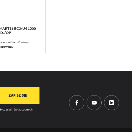
SMART16 BC3/U4 1000
WIĘCEJ
D. /OP
oraz możliwość zakupu
logowaniu
dotyczących świadczonych