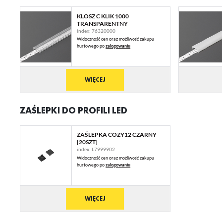
KLOSZ C KLIK 1000
TRANSPARENTNY
index: 76320000
Widoczność cen oraz możliwość zakupu
hurtowego po
zalogowaniu
WIĘCEJ
ZAŚLEPKI DO PROFILI LED
U
ZAŚLEPKA COZY12 CZARNY
[20SZT]
index: L7999902
Widoczność cen oraz możliwość zakupu
Sz
hurtowego po
zalogowaniu
ws
N
WIĘCEJ
Ni
ko