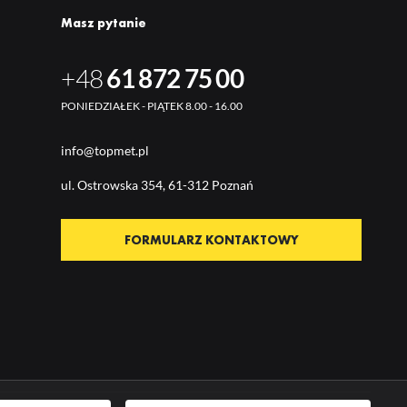
Masz pytanie
+48
61 872 75 00
PONIEDZIAŁEK - PIĄTEK 8.00 - 16.00
info@topmet.pl
ul. Ostrow
ska 354, 61-312 Poznań
FORMULARZ KONTAKTOWY