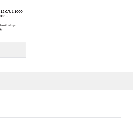
12 C/U1 1000
03...
liwość zakupu
iu