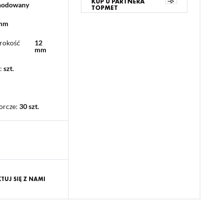
KUP U PARTNERA
anodowany
TOPMET
 mm
rokość
12
mm
:
szt.
orcze
:
30 szt.
UJ SIĘ Z NAMI