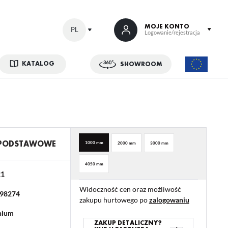
MOJE KONTO
PL
Logowanie/rejestracja
KATALOG
SHOWROOM
 SIĘ
kowe korzyści:
ji zamówień
w
 PODSTAWOWE
1000 mm
2000 mm
3000 mm
adzania swoich danych przy kolejnych zakupach
4050 mm
abatów i kuponów promocyjnych
21
Widoczność cen oraz możliwość
98274
zakupu hurtowego po
zalogowaniu
ACJA
nium
ZAKUP DETALICZNY?