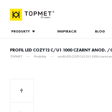
PRODUKTY
INSPIRACJE
BLOG
ZALOGUJ S
PROFIL LED COZY12 C/U1 1000 CZARNY ANOD. /
TOPMET
Produkty
profil LED COZY12 C/U1 1000 czarny an
ZAL