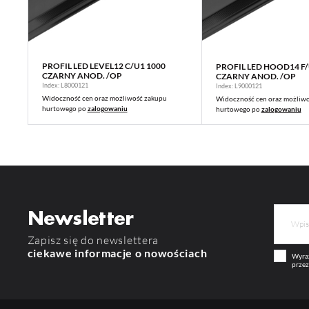
PROFIL LED LEVEL12 C/U1 1000
PROFIL LED HOOD14 F/
WIĘCEJ
WIĘCEJ
CZARNY ANOD. /OP
CZARNY ANOD. /OP
Index: L8000121
Index: L9000121
Widoczność cen oraz możliwość zakupu
Widoczność cen oraz możliw
hurtowego po
zalogowaniu
hurtowego po
zalogowaniu
Newsletter
Zapisz się do newslettera
ciekawe informacje o nowościach
Wyraż
przez