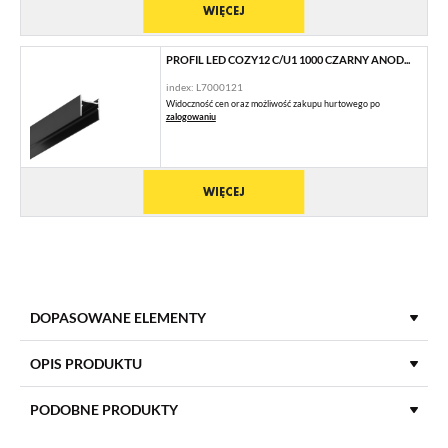
WIĘCEJ
PROFIL LED COZY12 C/U1 1000 CZARNY ANOD...
index: L7000121
Widoczność cen oraz możliwość zakupu hurtowego po
zalogowaniu
WIĘCEJ
DOPASOWANE ELEMENTY
KLOSZE DO PROFILI LED
OPIS PRODUKTU
PODOBNE PRODUKTY
KLOSZ C KLIK 1000 TRANSPARENTNY
index: 76320000
DŁUGOŚĆ
1000 mm