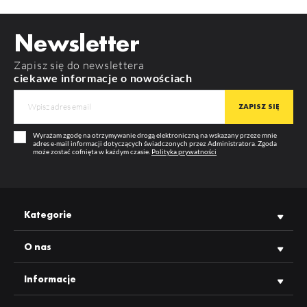
Widoczność cen oraz możliwość zakupu hurtowego po
zalogowaniu
POBIERZ
way10_c_manual
KOLOR
surowe aluminium
Newsletter
DŁUGOŚĆ
2000 mm
POBIERZ
product_card_716.pdf
Zapisz się do newslettera
WIĘCEJ
GWARANCJA
12 m-cy
ciekawe informacje o nowościach
PRODUCENT
TOPMET
Wyrażam zgodę na otrzymywanie drogą elektroniczną na wskazany przeze mnie
adres e-mail informacji dotyczących świadczonych przez Administratora. Zgoda
może zostać cofnięta w każdym czasie.
Polityka prywatności
Kategorie
O nas
Informacje