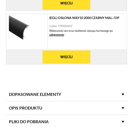
WIĘCEJ
(EOL) OSŁONA WAY10 2000 CZARNY MAL. /OP
index: F9000602
Widoczność cen oraz możliwość zakupu hurtowego po
zalogowaniu
WIĘCEJ
DOPASOWANE ELEMENTY
ZAŚLEPKI DO PROFILI LED
OPIS PRODUKTU
PLIKI DO POBRANIA
(EOL) ZAŚLEPKA WAY10 SREBRO [20SZT]
index: F9009940
MATERIAŁ
aluminium