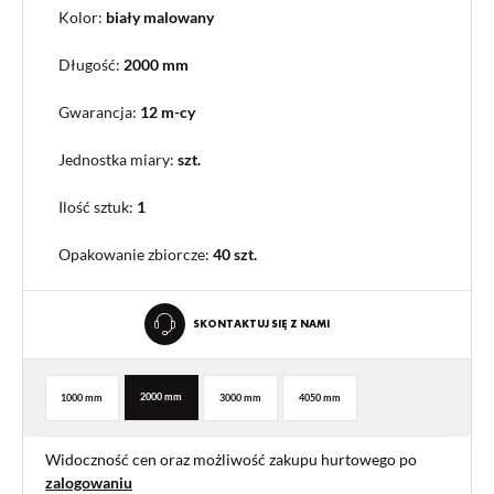
Kolor:
biały malowany
Długość:
2000 mm
Gwarancja:
12 m-cy
Jednostka miary:
szt.
Ilość sztuk:
1
Opakowanie zbiorcze
:
40 szt.
SKONTAKTUJ SIĘ Z NAMI
2000 mm
1000 mm
3000 mm
4050 mm
Widoczność cen oraz możliwość zakupu hurtowego po
zalogowaniu