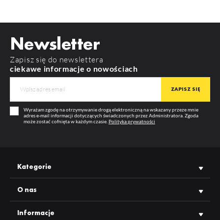
index: F9009901
MATERIAŁ
aluminium
Widoczność cen oraz możliwość zakupu hurtowego po
zalogowaniu
POBIERZ
way10_c_manual
KOLOR
biały malowany
Newsletter
DŁUGOŚĆ
2000 mm
POBIERZ
product_card_718.pdf
Zapisz się do newslettera
WIĘCEJ
GWARANCJA
12 m-cy
ciekawe informacje o nowościach
PRODUCENT
TOPMET
Wyrażam zgodę na otrzymywanie drogą elektroniczną na wskazany przeze mnie
adres e-mail informacji dotyczących świadczonych przez Administratora. Zgoda
może zostać cofnięta w każdym czasie.
Polityka prywatności
Kategorie
O nas
Informacje