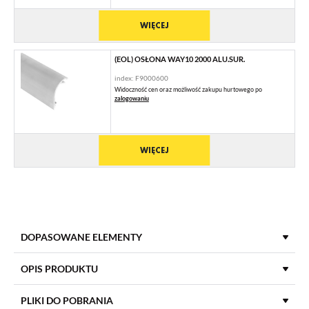
WIĘCEJ
(EOL) OSŁONA WAY10 2000 ALU.SUR.
index: F9000600
Widoczność cen oraz możliwość zakupu hurtowego po
zalogowaniu
WIĘCEJ
DOPASOWANE ELEMENTY
ZAŚLEPKI DO PROFILI LED
OPIS PRODUKTU
PLIKI DO POBRANIA
(EOL) ZAŚLEPKA WAY10 BIAŁY [20SZT]