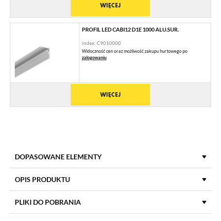
WIĘCEJ
PROFIL LED CABI12 D1E 1000 ALU.SUR.
index: C9010000
Widoczność cen oraz możliwość zakupu hurtowego po
zalogowaniu
WIĘCEJ
DOPASOWANE ELEMENTY
KLOSZE DO PROFILI LED
OPIS PRODUKTU
PLIKI DO POBRANIA
KLOSZ E WSUWANY 1000 MLECZNY
index: A2000138
DŁUGOŚĆ
1000 mm