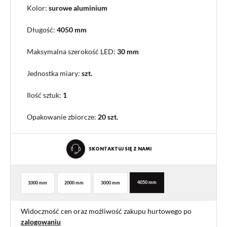
Kolor:
surowe aluminium
Długość:
4050 mm
Maksymalna szerokość LED:
30 mm
Jednostka miary:
szt.
Ilość sztuk:
1
Opakowanie zbiorcze
:
20 szt.
SKONTAKTUJ SIĘ Z NAMI
4050 mm
1000 mm
2000 mm
3000 mm
Widoczność cen oraz możliwość zakupu hurtowego po
zalogowaniu