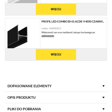
WIĘCEJ
PROFIL LED COMBO30-01 ACDE-9 4050 CZARNY...
index: V6000421
Widoczność cen oraz możliwość zakupu hurtowego po
zalogowaniu
WIĘCEJ
DOPASOWANE ELEMENTY
PROFILE UZUPEŁNIAJĄCE
OPIS PRODUKTU
PLIKI DO POBRANIA
PROFIL UZUPEŁNIAJĄCY COMBO30-02 Q9 4050...