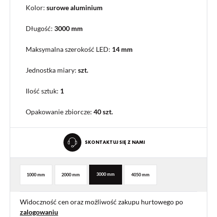
Kolor:
surowe aluminium
Długość:
3000 mm
Maksymalna szerokość LED:
14 mm
Jednostka miary:
szt.
Ilość sztuk:
1
Opakowanie zbiorcze
:
40 szt.
SKONTAKTUJ SIĘ Z NAMI
3000 mm
1000 mm
2000 mm
4050 mm
Widoczność cen oraz możliwość zakupu hurtowego po
zalogowaniu