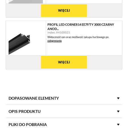
WIĘCEJ
PROFIL LED CORNER14 EE7F/TY 3000 CZARNY
ANOD...
index: A4100021
Widoczność cen oraz możliwość zakupu hurtowego po
zalogowaniu
WIĘCEJ
DOPASOWANE ELEMENTY
KLOSZE DO PROFILI LED
OPIS PRODUKTU
PLIKI DO POBRANIA
KLOSZ E7 KLIK 3000 MLECZNY /OP