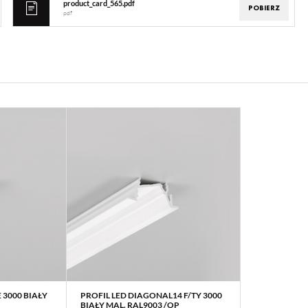
product_card_565.pdf
POBIERZ
pdf
 3000 BIAŁY
PROFIL LED DIAGONAL14 F/TY 3000
WIĘCEJ
BIAŁY MAL. RAL9003 /OP