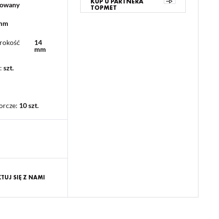
KUP U PARTNERA
lowany
TOPMET
 mm
rokość
14
mm
:
szt.
orcze
:
10 szt.
UJ SIĘ Z NAMI