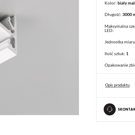
Kolor:
biały ma
Długość:
3000
Maksymalna sze
LED:
Jednostka miary
Ilość sztuk:
1
Opakowanie zbi
Opis produktu
SKONTAKT