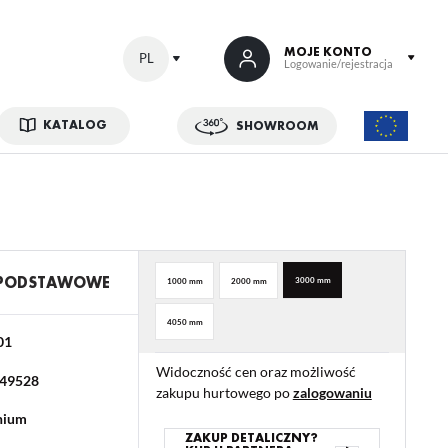
MOJE KONTO
PL
Logowanie/rejestracja
KATALOG
SHOWROOM
 SIĘ
kowe korzyści:
ji zamówień
w
 PODSTAWOWE
3000 mm
1000 mm
2000 mm
adzania swoich danych przy kolejnych zakupach
4050 mm
abatów i kuponów promocyjnych
01
Widoczność cen oraz możliwość
49528
zakupu hurtowego po
zalogowaniu
ACJA
nium
ZAKUP DETALICZNY?