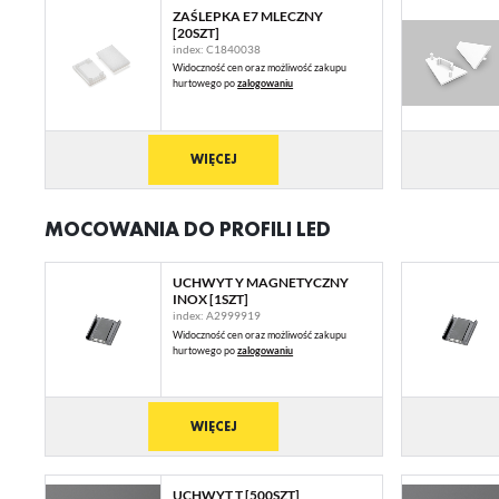
ZAŚLEPKA E7 MLECZNY
[20SZT]
index: C1840038
Widoczność cen oraz możliwość zakupu
hurtowego po
zalogowaniu
WIĘCEJ
U
MOCOWANIA DO PROFILI LED
UCHWYT Y MAGNETYCZNY
Sz
INOX [1SZT]
ws
index: A2999919
Widoczność cen oraz możliwość zakupu
hurtowego po
zalogowaniu
N
Ni
WIĘCEJ
ko
Pl
Wi
us
st
UCHWYT T [500SZT]