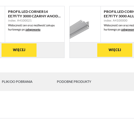
PROFIL LED CORNER14
PROFIL LED COR
EE7F/TY 3000 CZARNY ANOD...
EE7F/TY 3000 ALU
index: A4100021
index: A4100000
Widoczność cen oraz możliwość zakupu
Widoczność cen oraz moż
hurtowego po
zalogowaniu
hurtowego po
zalogowan
WIĘCEJ
WIĘCEJ
PLIKI DO POBRANIA
PODOBNE PRODUKTY