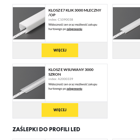
KLOSZ E7 KLIK 3000 MLECZNY
/OP
index: C1090038
Widoczność cen oraz możliwość zakupu
hurtowego po
zalogowaniu
WIĘCEJ
KLOSZ E WSUWANY 3000
SZRON
index: A2000339
Widoczność cen oraz możliwość zakupu
hurtowego po
zalogowaniu
WIĘCEJ
ZAŚLEPKI DO PROFILI LED