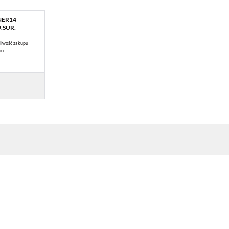
NER14
.SUR.
liwość zakupu
iu