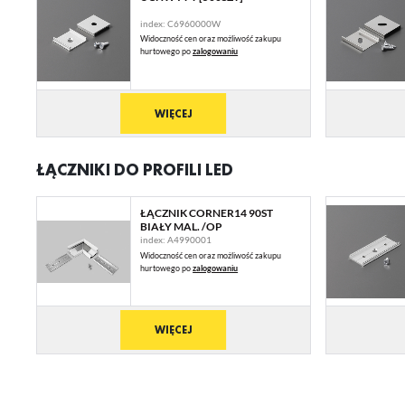
Fu
index: C6960000W
Widoczność cen oraz możliwość zakupu
Te
hurtowego po
zalogowaniu
us
Dz
Wi
na
fu
WIĘCEJ
st
A
An
ŁĄCZNIKI DO PROFILI LED
Co
Wi
in
na
ŁĄCZNIK CORNER14 90ST
uż
BIAŁY MAL. /OP
zg
R
index: A4990001
Widoczność cen oraz możliwość zakupu
Dz
hurtowego po
zalogowaniu
st
Pr
Wi
Tw
pr
WIĘCEJ
or
tr