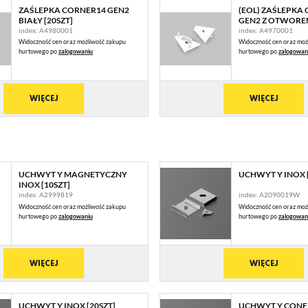
ZAŚLEPKA CORNER14 GEN2
(EOL) ZAŚLEPKA
BIAŁY [20SZT]
GEN2 Z OTWOREM 
index: A4980001
index: A4970001
Widoczność cen oraz możliwość zakupu
Widoczność cen oraz moż
hurtowego po
zalogowaniu
hurtowego po
zalogowan
WIĘCEJ
WIĘCEJ
STAWIENIA
UCHWYT Y MAGNETYCZNY
UCHWYT Y INOX 
anujemy Twoją prywatność. Możesz zmienić ustawienia cookies lub zaakceptować je
INOX [10SZT]
zystkie. W dowolnym momencie możesz dokonać zmiany swoich ustawień.
index: A2999819
index: A2090019W
Widoczność cen oraz możliwość zakupu
Widoczność cen oraz moż
hurtowego po
zalogowaniu
hurtowego po
zalogowan
iezbędne
ezbędne pliki cookies służą do prawidłowego funkcjonowania strony internetowej i umożliwiają
WIĘCEJ
WIĘCEJ
mfortowe korzystanie z oferowanych przez nas usług.
iki cookies odpowiadają na podejmowane przez Ciebie działania w celu m.in. dostosowania Twoi
ęcej
tawień preferencji prywatności, logowania czy wypełniania formularzy. Dzięki plikom cookies
rona, z której korzystasz, może działać bez zakłóceń.
UCHWYT Y INOX [20SZT]
UCHWYT Y CONE 