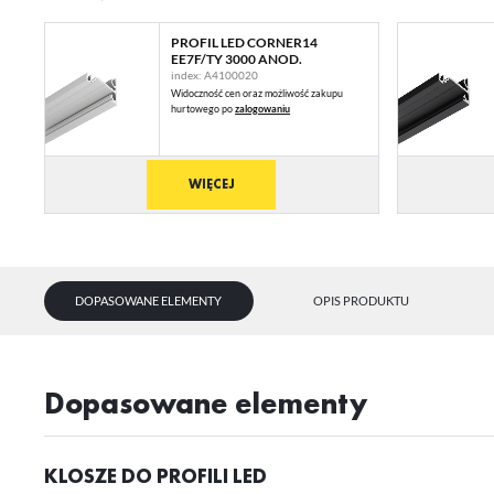
PROFIL LED CORNER14
EE7F/TY 3000 ANOD.
index: A4100020
Widoczność cen oraz możliwość zakupu
hurtowego po
zalogowaniu
WIĘCEJ
DOPASOWANE ELEMENTY
OPIS PRODUKTU
dopasowane elementy
KLOSZE DO PROFILI LED