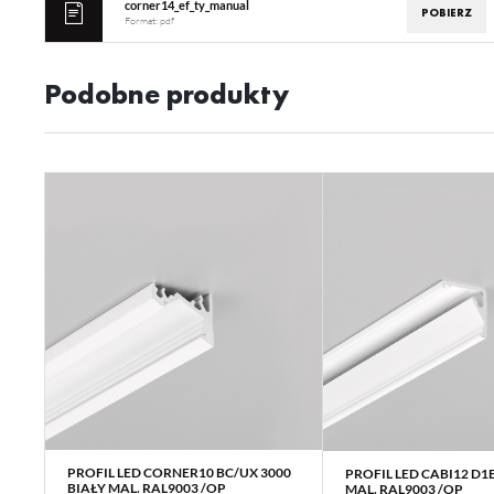
corner14_ef_ty_manual
POBIERZ
Format:
pdf
Podobne produkty
PROFIL LED CORNER10 BC/UX 3000
PROFIL LED CABI12 D1E
WIĘCEJ
WIĘCEJ
BIAŁY MAL. RAL9003 /OP
MAL. RAL9003 /OP