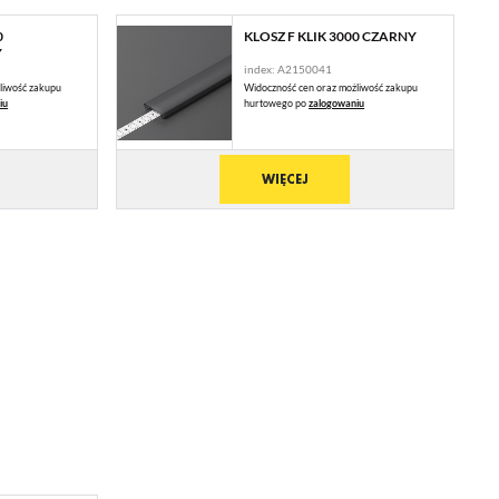
0
KLOSZ F KLIK 3000 CZARNY
Y
index: A2150041
liwość zakupu
Widoczność cen oraz możliwość zakupu
iu
hurtowego po
zalogowaniu
WIĘCEJ