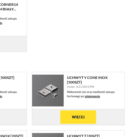
 CORNER14
BIAŁY...
liwość zakupu
iu
[500SZT]
UCHWYT Y CONE INOX
[500SZT]
index: A2130019W
liwość zakupu
Widoczność cen oraz możliwość zakupu
iu
hurtowego po
zalogowaniu
 Ci
WIĘCEJ
ch
INOX [20SZT]
UCHWYT T [20SZT]