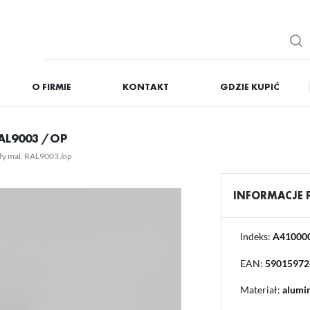
O FIRMIE
KONTAKT
GDZIE KUPIĆ
IĘ
ZAREJESTRUJ
RAL9003 /OP
Otrzymasz liczne dodat
y mal. RAL9003 /op
podgląd statusu realizac
podgląd historii zakupó
INFORMACJE
brak konieczności wprow
możliwość otrzymania r
Zapomniałem hasła
Indeks:
A41000
EAN:
59015972
OGUJ SIĘ
REJESTR
Materiał:
alumi