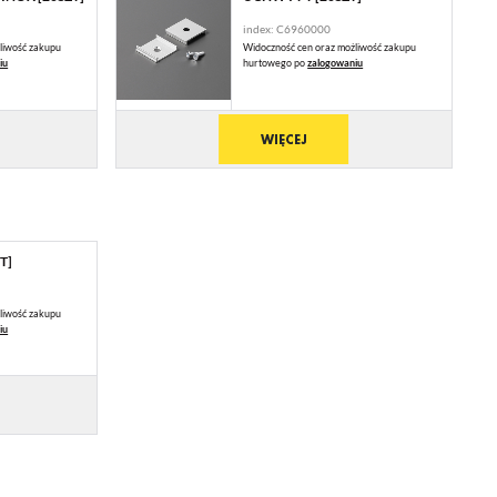
index: C6960000
liwość zakupu
Widoczność cen oraz możliwość zakupu
ie
iu
hurtowego po
zalogowaniu
WIĘCEJ
ją
T]
liwość zakupu
iu
mi