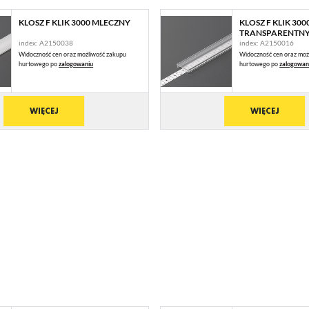
KLOSZ F KLIK 3000 MLECZNY
KLOSZ F KLIK 300
TRANSPARENTN
index: A2150038
index: A2150016
Widoczność cen oraz możliwość zakupu
Widoczność cen oraz moż
hurtowego po
zalogowaniu
hurtowego po
zalogowan
WIĘCEJ
WIĘCEJ