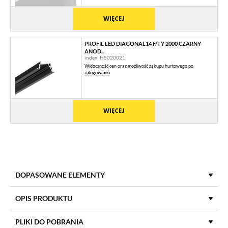
WIĘCEJ
PROFIL LED DIAGONAL14 F/TY 2000 CZARNY
ANOD...
index: H5020021
Widoczność cen oraz możliwość zakupu hurtowego po
zalogowaniu
WIĘCEJ
DOPASOWANE ELEMENTY
KLOSZE DO PROFILI LED
OPIS PRODUKTU
PLIKI DO POBRANIA
KLOSZ F KLIK 2000 MLECZNY