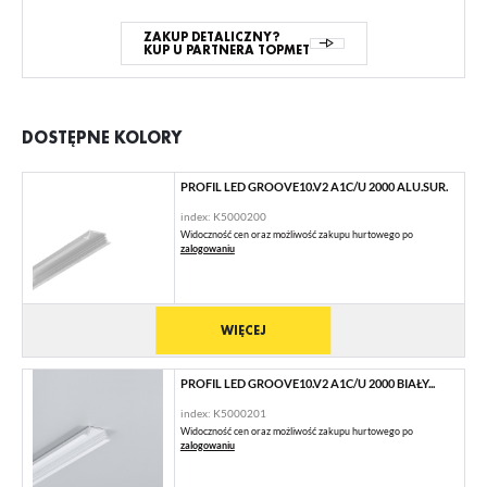
ZAKUP DETALICZNY?
KUP U PARTNERA TOPMET
DOSTĘPNE KOLORY
PROFIL LED GROOVE10.V2 A1C/U 2000 ALU.SUR.
index: K5000200
Widoczność cen oraz możliwość zakupu hurtowego po
zalogowaniu
WIĘCEJ
PROFIL LED GROOVE10.V2 A1C/U 2000 BIAŁY...
index: K5000201
Widoczność cen oraz możliwość zakupu hurtowego po
zalogowaniu