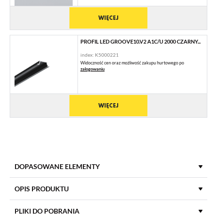
WIĘCEJ
PROFIL LED GROOVE10.V2 A1C/U 2000 CZARNY...
index: K5000221
Widoczność cen oraz możliwość zakupu hurtowego po
zalogowaniu
WIĘCEJ
DOPASOWANE ELEMENTY
KLOSZE DO PROFILI LED
OPIS PRODUKTU
PLIKI DO POBRANIA
KLOSZ C KLIK 2000 TRANSPARENTNY