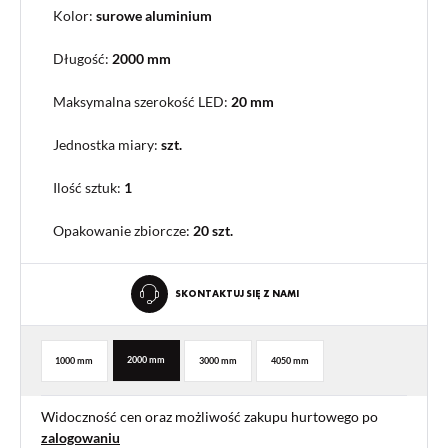
Kolor:
surowe aluminium
Długość:
2000 mm
Maksymalna szerokość LED:
20 mm
Jednostka miary:
szt.
Ilość sztuk:
1
Opakowanie zbiorcze
:
20 szt.
SKONTAKTUJ SIĘ Z NAMI
2000 mm
1000 mm
3000 mm
4050 mm
Widoczność cen oraz możliwość zakupu hurtowego po
zalogowaniu