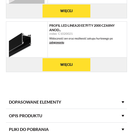
WIĘCEJ
PROFIL LED LINEA20 EE7F/TY 2000 CZARNY
ANOD...
index: C1020021
Widoczność cen oraz możliwość zakupu hurtowego po
zalogowaniu
WIĘCEJ
DOPASOWANE ELEMENTY
KLOSZE DO PROFILI LED
OPIS PRODUKTU
PLIKI DO POBRANIA
KLOSZ E7 KLIK 2000 MLECZNY /OP