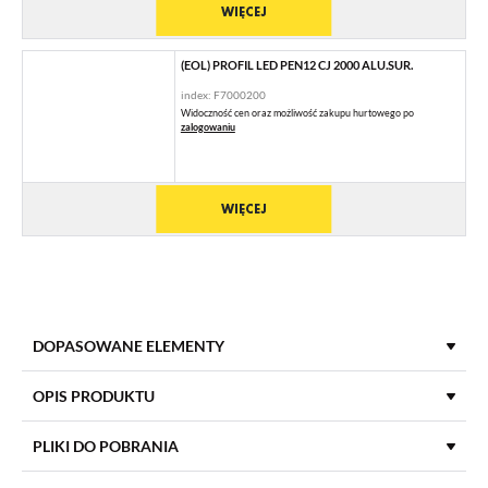
WIĘCEJ
(EOL) PROFIL LED PEN12 CJ 2000 ALU.SUR.
index: F7000200
Widoczność cen oraz możliwość zakupu hurtowego po
zalogowaniu
WIĘCEJ
DOPASOWANE ELEMENTY
KLOSZE DO PROFILI LED
OPIS PRODUKTU
PLIKI DO POBRANIA
KLOSZ C KLIK 2000 TRANSPARENTNY
index: 76330000
DŁUGOŚĆ
2000 mm