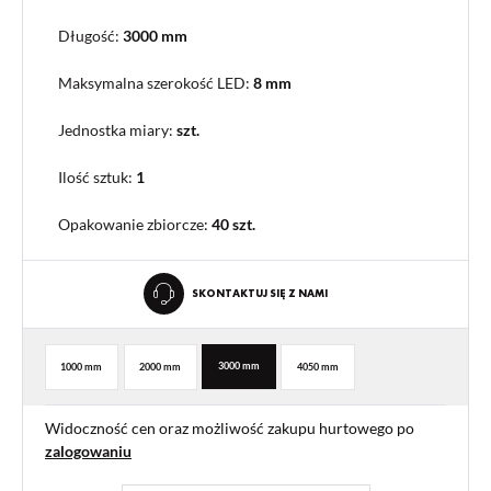
Długość:
3000 mm
Maksymalna szerokość LED:
8 mm
Jednostka miary:
szt.
Ilość sztuk:
1
Opakowanie zbiorcze
:
40 szt.
SKONTAKTUJ SIĘ Z NAMI
3000 mm
1000 mm
2000 mm
4050 mm
Widoczność cen oraz możliwość zakupu hurtowego po
zalogowaniu