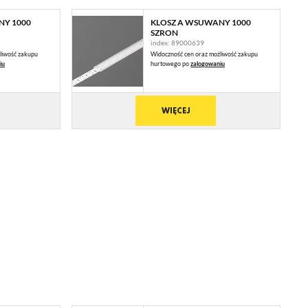
NY 1000
KLOSZ A WSUWANY 1000
SZRON
index: 89000639
liwość zakupu
Widoczność cen oraz możliwość zakupu
iu
hurtowego po
zalogowaniu
WIĘCEJ