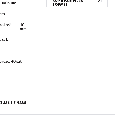
KUP U PARTNERA
aluminium
TOPMET
 mm
rokość
10
mm
:
szt.
orcze
:
40 szt.
UJ SIĘ Z NAMI