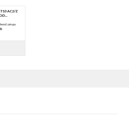
RT10 AC2/Z
D...
liwość zakupu
iu