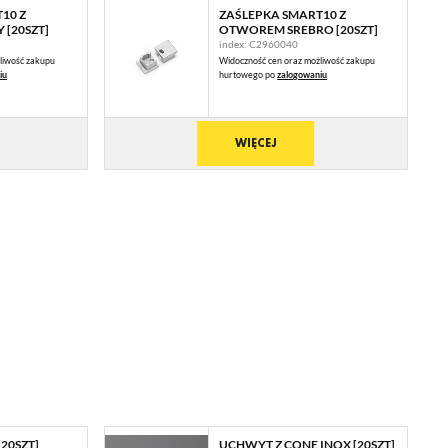
10 Z
ZAŚLEPKA SMART10 Z
[20SZT]
OTWOREM SREBRO [20SZT]
index: C2960040
liwość zakupu
Widoczność cen oraz możliwość zakupu
iu
hurtowego po
zalogowaniu
WIĘCEJ
 Ci
ch
ie
20SZT]
UCHWYT Z CONE INOX [20SZT]