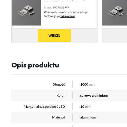
st
index: 89270019W
A
Widoczność cen oraz możliwość zakupu
An
hurtowego po
zalogowaniu
Co
Wi
in
na
WIĘCEJ
uż
zg
R
Dz
st
Pr
Wi
Opis produktu
Tw
pr
or
tr
Długość
1000 mm
Kolor
surowe aluminium
Maksymalna szerokość LED
10 mm
Materiał
aluminium