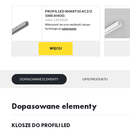
PROFIL LED SMART10 AC2/Z
1000 ANOD.
index: C2010020
Widoczność cen oraz możliwość zakupu
hurtowego po
zalogowaniu
WIĘCEJ
DOPASOWANE ELEMENTY
OPIS PRODUKTU
dopasowane elementy
KLOSZE DO PROFILI LED