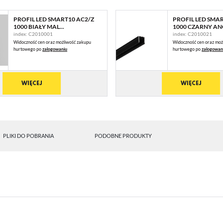
PROFIL LED SMART10 AC2/Z
PROFIL LED SMA
1000 BIAŁY MAL...
1000 CZARNY ANO
index: C2010001
index: C2010021
Widoczność cen oraz możliwość zakupu
Widoczność cen oraz moż
hurtowego po
zalogowaniu
hurtowego po
zalogowan
WIĘCEJ
WIĘCEJ
PLIKI DO POBRANIA
PODOBNE PRODUKTY