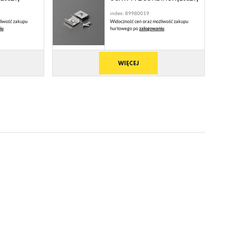
index: 89980019
liwość zakupu
Widoczność cen oraz możliwość zakupu
iu
hurtowego po
zalogowaniu
ją
WIĘCEJ
mi