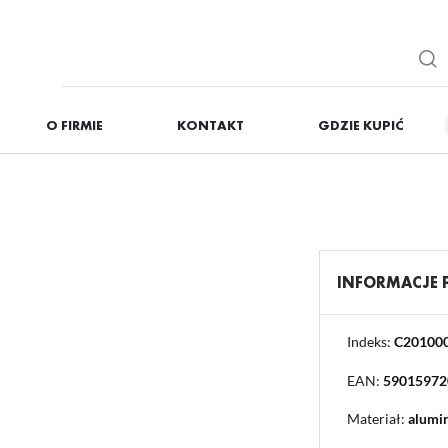
O FIRMIE
KONTAKT
GDZIE KUPIĆ
IĘ
ZAREJESTRUJ
Otrzymasz liczne dodat
podgląd statusu realizac
podgląd historii zakupó
INFORMACJE
brak konieczności wprow
możliwość otrzymania r
Zapomniałem hasła
Indeks:
C20100
EAN:
59015972
OGUJ SIĘ
REJESTR
Materiał:
alumi