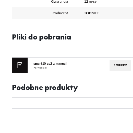
Gwarancja
12 m-cy
Producent
TOPMET
Pliki do pobrania
smart10_ac2_z_manual
POBIERZ
Format:
pdf
Podobne produkty