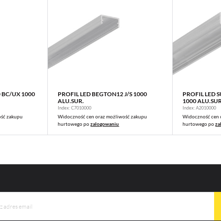
 BC/UX 1000
PROFIL LED BEGTON12 J/S 1000
PROFIL LED 
WIĘCEJ
ALU.SUR.
1000 ALU.SUR
Index: C7010000
Index: A2010000
ość zakupu
Widoczność cen oraz możliwość zakupu
Widoczność cen 
hurtowego po
zalogowaniu
hurtowego po
za