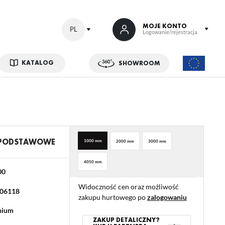
MOJE KONTO
PL
Logowanie/rejestracja
KATALOG
SHOWROOM
 SIĘ
kowe korzyści:
ji zamówień
w
 PODSTAWOWE
1000 mm
2000 mm
3000 mm
adzania swoich danych przy kolejnych zakupach
4050 mm
abatów i kuponów promocyjnych
00
Widoczność cen oraz możliwość
06118
zakupu hurtowego po
zalogowaniu
ACJA
nium
ZAKUP DETALICZNY?