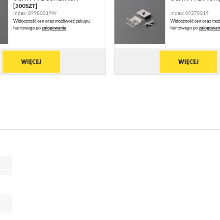
[500SZT]
ronie.
ODRZUĆ WSZYSTKIE
index: 89980019W
index: 89270019
nalityczne
Widoczność cen oraz możliwość zakupu
Widoczność cen oraz moż
alityczne pliki cookies pomagają nam rozwijać się i dostosowywać do Twoich potrzeb.
hurtowego po
zalogowaniu
hurtowego po
zalogowan
okies analityczne pozwalają na uzyskanie informacji w zakresie wykorzystywania witryny
ZEZWÓL NA WSZYSTKIE
ęcej
ternetowej, miejsca oraz częstotliwości, z jaką odwiedzane są nasze serwisy www. Dane pozwala
m na ocenę naszych serwisów internetowych pod względem ich popularności wśród
WIĘCEJ
WIĘCEJ
ytkowników. Zgromadzone informacje są przetwarzane w formie zanonimizowanej. Wyrażenie
ody na analityczne pliki cookies gwarantuje dostępność wszystkich funkcjonalności.
eklamowe
ięki reklamowym plikom cookies prezentujemy Ci najciekawsze informacje i aktualności na
ronach naszych partnerów.
omocyjne pliki cookies służą do prezentowania Ci naszych komunikatów na podstawie analizy
ęcej
oich upodobań oraz Twoich zwyczajów dotyczących przeglądanej witryny internetowej. Treści
omocyjne mogą pojawić się na stronach podmiotów trzecich lub firm będących naszymi partnera
az innych dostawców usług. Firmy te działają w charakterze pośredników prezentujących nasze
eści w postaci wiadomości, ofert, komunikatów mediów społecznościowych.