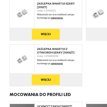
ZAŚLEPKA SMART10 SZARY
[20SZT]
index: C2940022
Widoczność cen oraz możliwość zakupu
U
hurtowego po
zalogowaniu
WIĘCEJ
Sz
ws
ZAŚLEPKA SMART10 Z
OTWOREM SZARY [500SZT]
N
index: C2960022W
Ni
Widoczność cen oraz możliwość zakupu
ko
hurtowego po
zalogowaniu
Pl
Wi
us
st
WIĘCEJ
Fu
Te
MOCOWANIA DO PROFILI LED
us
Dz
Wi
na
UCHWYT Z INOX [500SZT]
fu