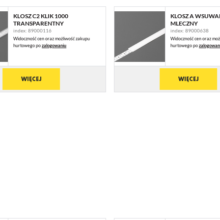
KLOSZ C2 KLIK 1000
KLOSZ A WSUWA
TRANSPARENTNY
MLECZNY
index: 89000116
index: 89000638
Widoczność cen oraz możliwość zakupu
Widoczność cen oraz moż
hurtowego po
zalogowaniu
hurtowego po
zalogowan
WIĘCEJ
WIĘCEJ