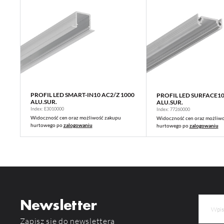
PROFIL LED SMART-IN10 AC2/Z 1000
PROFIL LED SURFACE10
WIĘCEJ
WIĘCEJ
ALU.SUR.
ALU.SUR.
Index: E3010000
Index: 77260000
Widoczność cen oraz możliwość zakupu
Widoczność cen oraz możliw
hurtowego po
zalogowaniu
hurtowego po
zalogowaniu
Newsletter
Zapisz się do newslettera