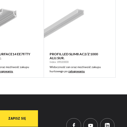
SURFACE14 EE7F/TY
PROFIL LED SLIM8 AC2/Z 1000
WIĘCEJ
WIĘCEJ
.
ALU.SUR.
Index: 89020000
oraz możliwość zakupu
Widoczność cen oraz możliwość zakupu
logowaniu
hurtowego po
zalogowaniu