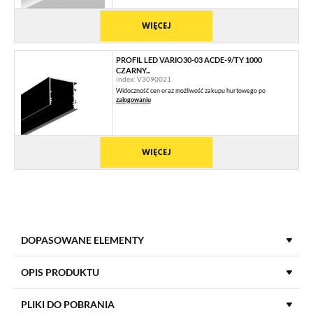
WIĘCEJ
PROFIL LED VARIO30-03 ACDE-9/TY 1000
CZARNY...
index: V3090021
Widoczność cen oraz możliwość zakupu hurtowego po
zalogowaniu
WIĘCEJ
DOPASOWANE ELEMENTY
PROFILE UZUPEŁNIAJĄCE
OPIS PRODUKTU
PLIKI DO POBRANIA
PROFIL ZASILAJĄCY VARIO30-08 1000 ANOD.