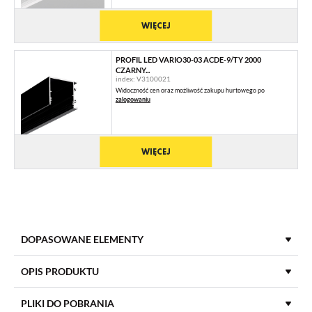
WIĘCEJ
PROFIL LED VARIO30-03 ACDE-9/TY 2000
CZARNY...
index: V3100021
Widoczność cen oraz możliwość zakupu hurtowego po
zalogowaniu
WIĘCEJ
DOPASOWANE ELEMENTY
PROFILE UZUPEŁNIAJĄCE
OPIS PRODUKTU
PLIKI DO POBRANIA
PROFIL ZASILAJĄCY VARIO30-08 2000 ANOD.