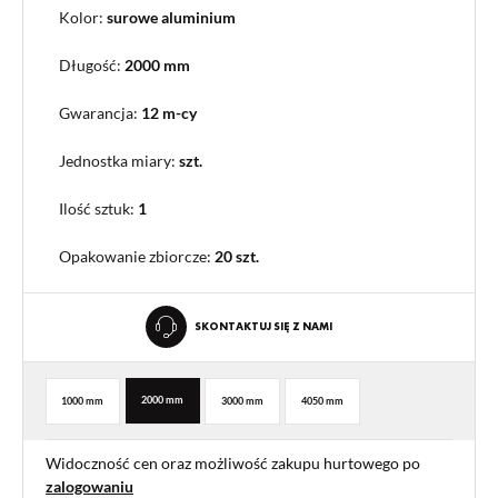
Kolor:
surowe aluminium
Długość:
2000 mm
Gwarancja:
12 m-cy
Jednostka miary:
szt.
Ilość sztuk:
1
Opakowanie zbiorcze
:
20 szt.
SKONTAKTUJ SIĘ Z NAMI
2000 mm
1000 mm
3000 mm
4050 mm
Widoczność cen oraz możliwość zakupu hurtowego po
zalogowaniu