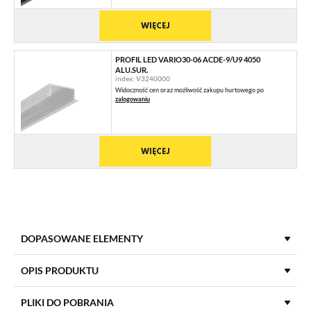
WIĘCEJ
PROFIL LED VARIO30-06 ACDE-9/U9 4050
ALU.SUR.
index: V3240000
Widoczność cen oraz możliwość zakupu hurtowego po
zalogowaniu
WIĘCEJ
DOPASOWANE ELEMENTY
KLOSZE DO PROFILI LED
OPIS PRODUKTU
PLIKI DO POBRANIA
KLOSZ C9 KLIK IRM 4100 MLECZNY