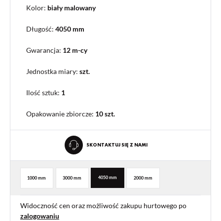
Kolor:
biały malowany
Długość:
4050 mm
Gwarancja:
12 m-cy
Jednostka miary:
szt.
Ilość sztuk:
1
Opakowanie zbiorcze
:
10 szt.
SKONTAKTUJ SIĘ Z NAMI
4050 mm
1000 mm
3000 mm
2000 mm
Widoczność cen oraz możliwość zakupu hurtowego po
zalogowaniu