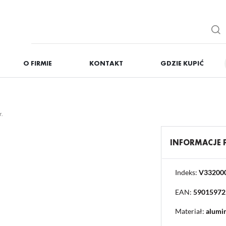
O FIRMIE
KONTAKT
GDZIE KUPIĆ
IĘ
ZAREJESTRUJ
Otrzymasz liczne dodat
r.
podgląd statusu realizac
podgląd historii zakupó
INFORMACJE
brak konieczności wprow
możliwość otrzymania r
Zapomniałem hasła
Indeks:
V33200
EAN:
59015972
OGUJ SIĘ
REJESTR
Materiał:
alumi