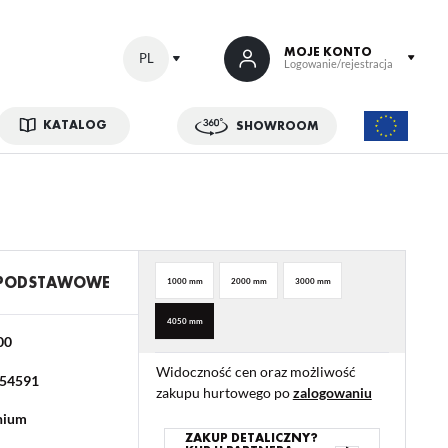
MOJE KONTO
PL
Logowanie/rejestracja
KATALOG
SHOWROOM
 SIĘ
kowe korzyści:
ji zamówień
w
 PODSTAWOWE
1000 mm
2000 mm
3000 mm
adzania swoich danych przy kolejnych zakupach
4050 mm
abatów i kuponów promocyjnych
00
Widoczność cen oraz możliwość
54591
zakupu hurtowego po
zalogowaniu
ACJA
nium
ZAKUP DETALICZNY?