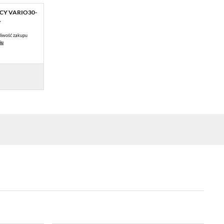
ĄCY VARIO30-
.
liwość zakupu
iu