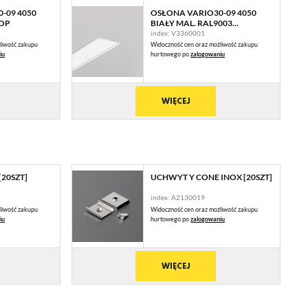
-09 4050
OSŁONA VARIO30-09 4050
/OP
BIAŁY MAL. RAL9003...
index: V3360001
liwość zakupu
Widoczność cen oraz możliwość zakupu
iu
hurtowego po
zalogowaniu
WIĘCEJ
 Ci
ch
20SZT]
UCHWYT Y CONE INOX [20SZT]
index: A2130019
liwość zakupu
Widoczność cen oraz możliwość zakupu
iu
hurtowego po
zalogowaniu
ie
WIĘCEJ