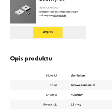
UCHWYT T [20SZT]
An
index: C6960000
Co
Wi
in
Widoczność cen oraz możliwość zakupu
hurtowego po
zalogowaniu
na
uż
zg
R
Dz
WIĘCEJ
st
Pr
Wi
Tw
pr
or
Opis produktu
tr
Materiał
aluminium
Kolor
surowe aluminium
Długość
4050 mm
Gwarancja
12 m-cy