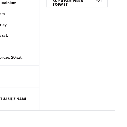
KUP U PARTNERA
aluminium
TOPMET
 mm
m-cy
:
szt.
orcze
:
20 szt.
UJ SIĘ Z NAMI