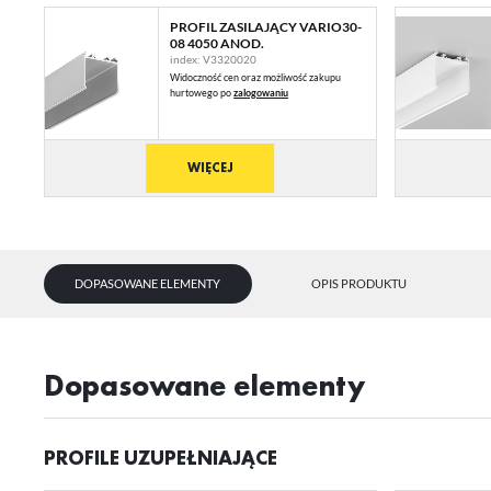
PROFIL ZASILAJĄCY VARIO30-
08 4050 ANOD.
index: V3320020
Widoczność cen oraz możliwość zakupu
hurtowego po
zalogowaniu
WIĘCEJ
DOPASOWANE ELEMENTY
OPIS PRODUKTU
dopasowane elementy
PROFILE UZUPEŁNIAJĄCE