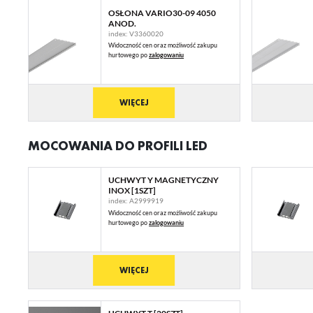
OSŁONA VARIO30-09 4050
U
ANOD.
index: V3360020
Widoczność cen oraz możliwość zakupu
hurtowego po
zalogowaniu
Sz
ws
WIĘCEJ
N
Ni
MOCOWANIA DO PROFILI LED
ko
Pl
Wi
us
UCHWYT Y MAGNETYCZNY
st
INOX [1SZT]
index: A2999919
Fu
Widoczność cen oraz możliwość zakupu
hurtowego po
zalogowaniu
Te
us
Dz
Wi
na
WIĘCEJ
fu
st
A