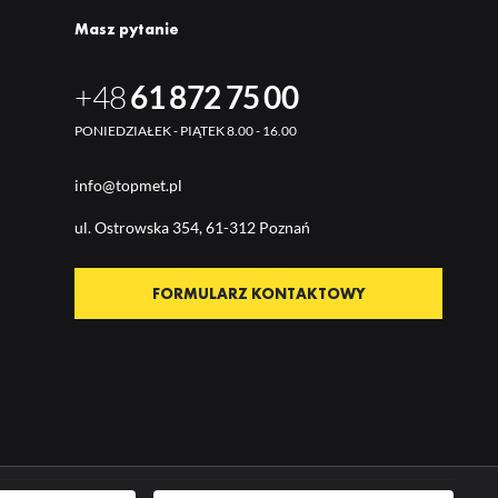
Masz pytanie
+48
61 872 75 00
PONIEDZIAŁEK - PIĄTEK 8.00 - 16.00
info@topmet.pl
ul. Ostrow
ska 354, 61-312 Poznań
FORMULARZ KONTAKTOWY