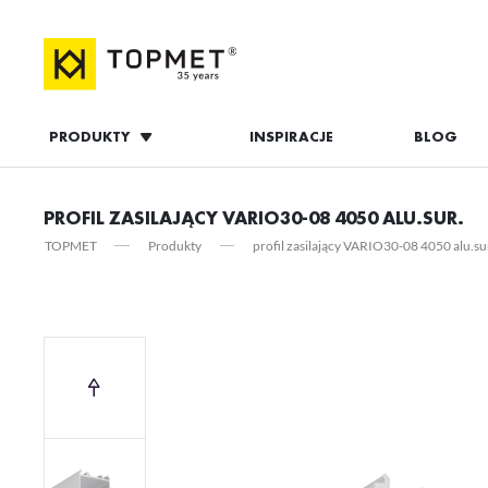
PRODUKTY
INSPIRACJE
BLOG
ZALOGUJ S
PROFIL ZASILAJĄCY VARIO30-08 4050 ALU.SUR.
TOPMET
Produkty
profil zasilający VARIO30-08 4050 alu.su
ZAL