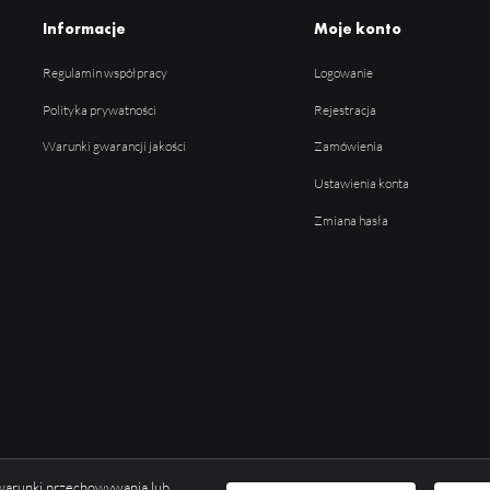
Informacje
Moje konto
Regulamin współpracy
Logowanie
Polityka prywatności
Rejestracja
Warunki gwarancji jakości
Zamówienia
Ustawienia konta
Zmiana hasła
ć warunki przechowywania lub