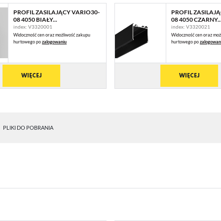
PROFIL ZASILAJĄCY VARIO30-
PROFIL ZASILAJ
08 4050 BIAŁY...
08 4050 CZARNY..
index: V3320001
index: V3320021
Widoczność cen oraz możliwość zakupu
Widoczność cen oraz moż
hurtowego po
zalogowaniu
hurtowego po
zalogowan
WIĘCEJ
WIĘCEJ
PLIKI DO POBRANIA