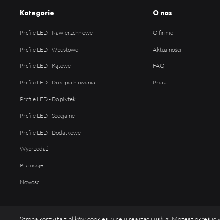
Kategorie
O nas
Profile LED - Nawierzchniowe
O firmie
Profile LED - Wpustowe
Aktualności
Profile LED - Kątowe
FAQ
Profile LED - Do szpachlowania
Praca
Profile LED - Do płytek
Profile LED - Specjalne
Profile LED - Dodatkowe
Wyprzedaż
Promocje
Nowości
Strona korzysta z plików cookies w celu realizacji usług. Możesz określi