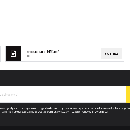
product_card_1451.pdf
POBIERZ
pdf
am zgodę na otrzymywanie drogą elektroniczną na wskazany przeze mnie adres e-mail informacji 
 Administratora. Zgoda może zostać cofnięta w każdym czasie.
Polityka prywatności