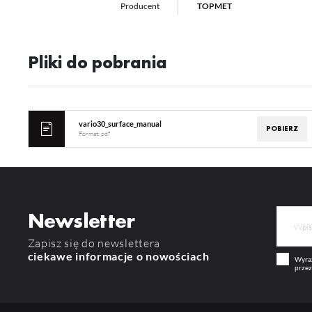
Producent
TOPMET
Pliki do pobrania
vario30_surface_manual
POBIERZ
Format:
pdf
Newsletter
Zapisz się do newslettera
ciekawe informacje o nowościach
Wyraż
przez