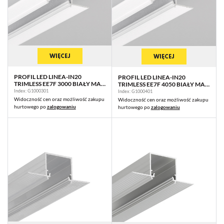
WIĘCEJ
WIĘCEJ
PROFIL LED LINEA-IN20
PROFIL LED LINEA-IN20
TRIMLESS EE7F 3000 BIAŁY MAL.
TRIMLESS EE7F 4050 BIAŁY MAL.
RAL9003 /OP
RAL9003 /OP
Index: G1000301
Index: G1000401
Widoczność cen oraz możliwość zakupu
Widoczność cen oraz możliwość zakupu
hurtowego po
zalogowaniu
hurtowego po
zalogowaniu