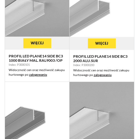
promocyjne mogą pojawić się na stronach podmiotów trzecich lub firm
będących naszymi partnerami oraz innych dostawców usług. Firmy te
działają w charakterze pośredników prezentujących nasze treści w
postaci wiadomości, ofert, komunikatów mediów społecznościowych.
WIĘCEJ
WIĘCEJ
PROFIL LED PLANE14 SIDE BC3
PROFIL LED PLANE14 SIDE BC3
1000 BIAŁY MAL. RAL9003 /OP
2000 ALU.SUR
Index: P3000101
Index: P3000200
Widoczność cen oraz możliwość zakupu
Widoczność cen oraz możliwość zakupu
hurtowego po
zalogowaniu
hurtowego po
zalogowaniu