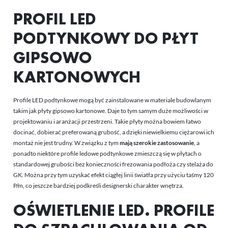
PROFIL LED
PODTYNKOWY DO PŁYT
GIPSOWO
KARTONOWYCH
Profile LED podtynkowe mogą być zainstalowane w materiale budowlanym
takim jak płyty gipsowo kartonowe. Daje to tym samym duże możliwości w
projektowaniu i aranżacji przestrzeni. Takie płyty można bowiem łatwo
docinać, dobierać preferowaną grubość, a dzięki niewielkiemu ciężarowi ich
montaż nie jest trudny. W związku z tym
mają szerokie zastosowanie
, a
ponadto niektóre profile ledowe podtynkowe zmieszczą się w płytach o
standardowej grubości bez konieczności frezowania podłoża czy stelaża do
GK. Można przy tym uzyskać efekt ciągłej linii światła przy użyciu taśmy 120
P/m, co jeszcze bardziej podkreśli designerski charakter wnętrza.
OŚWIETLENIE LED. PROFILE