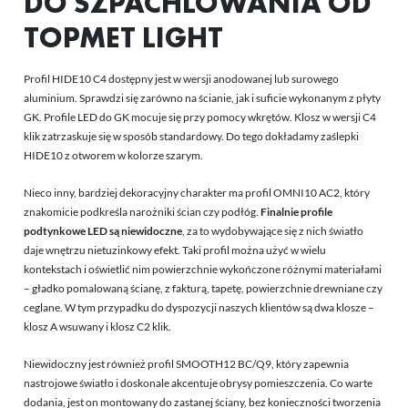
DO SZPACHLOWANIA OD
TOPMET LIGHT
Profil HIDE10 C4 dostępny jest w wersji anodowanej lub surowego
aluminium. Sprawdzi się zarówno na ścianie, jak i suficie wykonanym z płyty
GK. Profile LED do GK mocuje się przy pomocy wkrętów. Klosz w wersji C4
klik zatrzaskuje się w sposób standardowy. Do tego dokładamy zaślepki
HIDE10 z otworem w kolorze szarym.
Nieco inny, bardziej dekoracyjny charakter ma profil OMNI10 AC2, który
znakomicie podkreśla narożniki ścian czy podłóg.
Finalnie profile
podtynkowe LED są niewidoczne
, za to wydobywające się z nich światło
daje wnętrzu nietuzinkowy efekt. Taki profil można użyć w wielu
kontekstach i oświetlić nim powierzchnie wykończone różnymi materiałami
– gładko pomalowaną ścianę, z fakturą, tapetę, powierzchnie drewniane czy
ceglane. W tym przypadku do dyspozycji naszych klientów są dwa klosze –
klosz A wsuwany i klosz C2 klik.
Niewidoczny jest również profil SMOOTH12 BC/Q9, który zapewnia
nastrojowe światło i doskonale akcentuje obrysy pomieszczenia. Co warte
dodania, jest on montowany do zastanej ściany, bez konieczności tworzenia