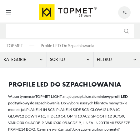
PL
USTAWIENIA
TOPMET
Profile LED Do Szpachlowania
KATEGORIE
SORTUJ
FILTRUJ
Szanujemy Twoją prywatność. Możesz zmienić ustawienia
cookies lub zaakceptować je wszystkie. W dowolnym momencie
DŁUGOŚĆ
FRAME14 BC/Q
DOMYŚLNIE
możesz dokonać zmiany swoich ustawień.
PROFILE LED DO SZPACHLOWANIA
1000 MM
2000 MM
3000 MM
4000 MM
GLOW12 DOWN A1C
NAZWA ROSNĄCO
KOLOR
GLOW12 UP A1C
NAZWA MALEJĄCO
W asortymencie TOPMET LIGHT znajduje się także
aluminiowy profil LED
ANODOWANY
[48]
Niezbędne
podtynkowy do szpachlowania
. Do wyboru naszych klientów mamy takie
MAKSYMALNA SZEROKOŚĆ LED
HIDE10 C4
Niezbędne pliki cookies służą do prawidłowego funkcjonowania strony
modele jak PLANE14 IN BC3, PLANE14 SIDE BC3, GLOW12 UP A1C,
SUROWE ALUMINIUM
[51]
10 MM
[31]
internetowej i umożliwiają Ci komfortowe korzystanie z oferowanych
HIDE10 C4 PLUS
GLOW12 DOWN A1C, HIDE10 C4, OMNI10 AC2, SMOOTH12 BC/Q9,
CENA
przez nas usług.
VARIO30-04 ACDE-9, VARIO30-05 ACDE-9, LINEA-IN20 TRIMLESS EE7F,
LINEA-IN20 TRIMLESS EE7F
BIAŁY MALOWANY
[28]
Pliki cookies odpowiadają na podejmowane przez Ciebie działania w
12 MM
[24]
FRAME14 BC/Q. Czym się wyróżniają? Jakie zawierają komponenty?
Więcej
celu m.in. dostosowania Twoich ustawień preferencji prywatności,
OMNI10 AC2
logowania czy wypełniania formularzy. Dzięki plikom cookies strona, z