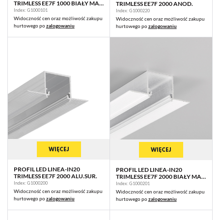
TRIMLESS EE7F 1000 BIAŁY MAL.
TRIMLESS EE7F 2000 ANOD.
RAL9003 /OP
Index: G1000101
Index: G1000220
Widoczność cen oraz możliwość zakupu
Widoczność cen oraz możliwość zakupu
hurtowego po
zalogowaniu
hurtowego po
zalogowaniu
WIĘCEJ
WIĘCEJ
PROFIL LED LINEA-IN20
PROFIL LED LINEA-IN20
TRIMLESS EE7F 2000 ALU.SUR.
TRIMLESS EE7F 2000 BIAŁY MAL.
RAL9003 /OP
Index: G1000200
Index: G1000201
Widoczność cen oraz możliwość zakupu
Widoczność cen oraz możliwość zakupu
hurtowego po
zalogowaniu
hurtowego po
zalogowaniu