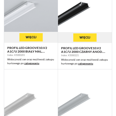
WIĘCEJ
WIĘCEJ
PROFIL LED GROOVE10.V2
PROFIL LED GROOVE10.V2
A1C/U 2000 BIAŁY MAL.
A1C/U 2000 CZARNY ANOD.
RAL9003 /OP
/OP
Index: K5000201
Index: K5000221
Widoczność cen oraz możliwość zakupu
Widoczność cen oraz możliwość zakupu
hurtowego po
zalogowaniu
hurtowego po
zalogowaniu