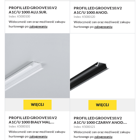
PROFIL LED GROOVE10.V2
PROFIL LED GROOVE10.V2
A1C/U 1000 ALU.SUR.
A1C/U 1000 ANOD.
Index: K5000100
Index: K5000120
Widoczność cen oraz możliwość zakupu
Widoczność cen oraz możliwość zakupu
hurtowego po
zalogowaniu
hurtowego po
zalogowaniu
WIĘCEJ
WIĘCEJ
PROFIL LED GROOVE10.V2
PROFIL LED GROOVE10.V2
A1C/U 1000 BIAŁY MAL.
A1C/U 1000 CZARNY ANOD.
RAL9003 /OP
/OP
Index: K5000101
Index: K5000121
Widoczność cen oraz możliwość zakupu
Widoczność cen oraz możliwość zakupu
hurtowego po
zalogowaniu
hurtowego po
zalogowaniu