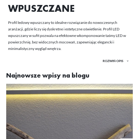
WPUSZCZANE
Profil ledowy wpuszczany to idealne rozwiązanie do nowoczesnych
aranżacji, gdzie liczy się dyskretne i estetyczne oświetlenie. Profil LED
wpuszczany w sufit pozwala na efektowne wkomponowanie taśmy LED w
powierzchnię, bez widocznych mocowań, zapewniając elegancki i
minimalistyczny wygląd wnętrza.
ROZWIŃ OPIS
CZYM SIĘ WYRÓŻNIA
Najnowsze wpisy na blogu
PROFIL LED
WPUSZCZANY? JAK
WYGLĄDA MONTAŻ?
Profil LED wpuszczany najczęściej licuje z powierzchnią montażową
,
tworząc z nią niejako integralną całość. Mają miniaturowe gabaryty, dzięki
czemu ułatwiają montaż i nie naruszają konstrukcji mebli czy płyt. Przed
wykonaniem szczelin w powierzchni warto jednak pamiętać o