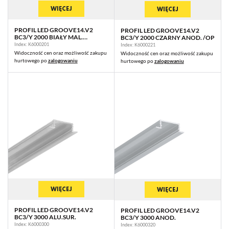
WIĘCEJ
WIĘCEJ
PROFIL LED GROOVE14.V2
PROFIL LED GROOVE14.V2
BC3/Y 2000 BIAŁY MAL.
BC3/Y 2000 CZARNY ANOD. /OP
RAL9003 /OP
Index: K6000201
Index: K6000221
Widoczność cen oraz możliwość zakupu
Widoczność cen oraz możliwość zakupu
hurtowego po
zalogowaniu
hurtowego po
zalogowaniu
WIĘCEJ
WIĘCEJ
PROFIL LED GROOVE14.V2
PROFIL LED GROOVE14.V2
BC3/Y 3000 ALU.SUR.
BC3/Y 3000 ANOD.
Index: K6000300
Index: K6000320