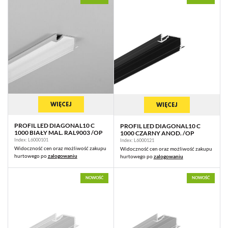
promocyjne mogą pojawić się na stronach podmiotów trzecich lub firm
będących naszymi partnerami oraz innych dostawców usług. Firmy te
działają w charakterze pośredników prezentujących nasze treści w
postaci wiadomości, ofert, komunikatów mediów społecznościowych.
WIĘCEJ
WIĘCEJ
PROFIL LED DIAGONAL10 C
PROFIL LED DIAGONAL10 C
1000 BIAŁY MAL. RAL9003 /OP
1000 CZARNY ANOD. /OP
Index: L6000101
Index: L6000121
Widoczność cen oraz możliwość zakupu
Widoczność cen oraz możliwość zakupu
hurtowego po
zalogowaniu
hurtowego po
zalogowaniu
NOWOŚĆ
NOWOŚĆ