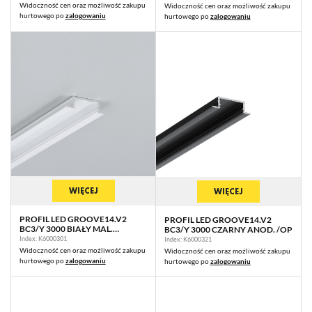
Widoczność cen oraz możliwość zakupu
Widoczność cen oraz możliwość zakupu
hurtowego po
zalogowaniu
hurtowego po
zalogowaniu
WIĘCEJ
WIĘCEJ
PROFIL LED GROOVE14.V2
PROFIL LED GROOVE14.V2
BC3/Y 3000 BIAŁY MAL.
BC3/Y 3000 CZARNY ANOD. /OP
RAL9003 /OP
Index: K6000301
Index: K6000321
Widoczność cen oraz możliwość zakupu
Widoczność cen oraz możliwość zakupu
hurtowego po
zalogowaniu
hurtowego po
zalogowaniu