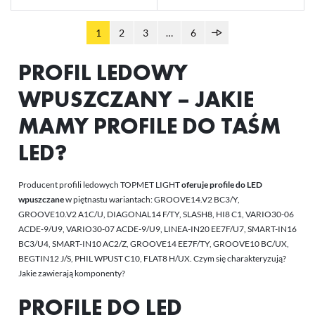
1
2
3
…
6
PROFIL LEDOWY
WPUSZCZANY – JAKIE
MAMY PROFILE DO TAŚM
LED?
Producent profili ledowych TOPMET LIGHT
oferuje profile do LED
wpuszczane
w piętnastu wariantach: GROOVE14.V2 BC3/Y,
GROOVE10.V2 A1C/U, DIAGONAL14 F/TY, SLASH8, HI8 C1, VARIO30-06
ACDE-9/U9, VARIO30-07 ACDE-9/U9, LINEA-IN20 EE7F/U7, SMART-IN16
BC3/U4, SMART-IN10 AC2/Z, GROOVE14 EE7F/TY, GROOVE10 BC/UX,
BEGTIN12 J/S, PHIL WPUST C10, FLAT8 H/UX. Czym się charakteryzują?
Jakie zawierają komponenty?
PROFILE DO LED