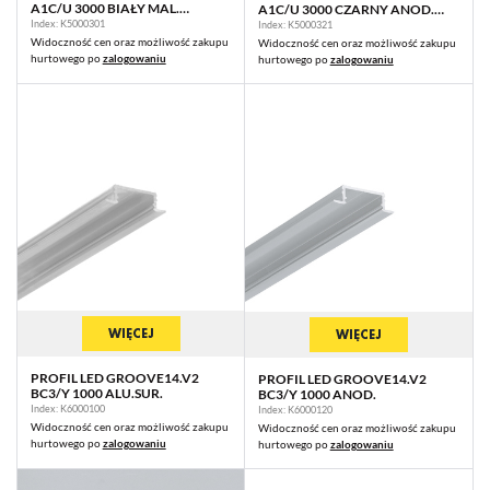
A1C/U 3000 BIAŁY MAL.
A1C/U 3000 CZARNY ANOD.
RAL9003 /OP
/OP
Index: K5000301
Index: K5000321
Widoczność cen oraz możliwość zakupu
Widoczność cen oraz możliwość zakupu
hurtowego po
zalogowaniu
hurtowego po
zalogowaniu
WIĘCEJ
WIĘCEJ
PROFIL LED GROOVE14.V2
PROFIL LED GROOVE14.V2
BC3/Y 1000 ALU.SUR.
BC3/Y 1000 ANOD.
Index: K6000100
Index: K6000120
Widoczność cen oraz możliwość zakupu
Widoczność cen oraz możliwość zakupu
hurtowego po
zalogowaniu
hurtowego po
zalogowaniu