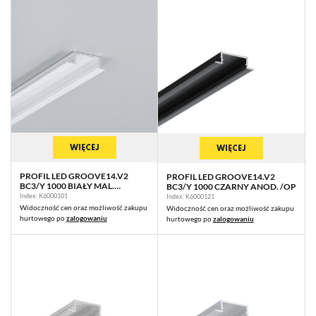
WIĘCEJ
WIĘCEJ
PROFIL LED GROOVE14.V2
PROFIL LED GROOVE14.V2
BC3/Y 1000 BIAŁY MAL.
BC3/Y 1000 CZARNY ANOD. /OP
RAL9003 /OP
Index: K6000101
Index: K6000121
Widoczność cen oraz możliwość zakupu
Widoczność cen oraz możliwość zakupu
hurtowego po
zalogowaniu
hurtowego po
zalogowaniu