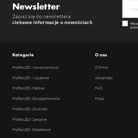
Newsletter
Pr
Wi
Tw
pr
Zapisz się do newslettera
or
ciekawe informacje o nowościach
tr
Wyraż
przez
Kategorie
O nas
Profile LED - Nawierzchniowe
O firmie
Profile LED - Wpustowe
Aktualności
Profile LED - Kątowe
FAQ
Profile LED - Do szpachlowania
Praca
Profile LED - Do płytek
Profile LED - Specjalne
Profile LED - Dodatkowe