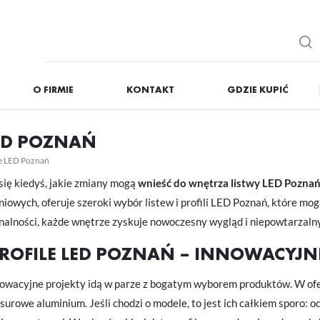
O FIRMIE
KONTAKT
GDZIE KUPIĆ
IĘ
ZAREJESTRUJ
LED POZNAŃ
Otrzymasz liczne dodat
le LED Poznań
podgląd statusu realizac
się kiedyś, jakie zmiany mogą
wnieść do wnętrza listwy LED Pozna
podgląd historii zakupó
iowych, oferuje szeroki wybór listew i profili LED Poznań, które m
brak konieczności wprow
onalności, każde wnętrze zyskuje nowoczesny wygląd i niepowtarzalny
możliwość otrzymania r
Zapomniałem hasła
 PROFILE LED POZNAŃ – INNOWACYJ
OGUJ SIĘ
REJESTR
owacyjne projekty idą w parze z bogatym wyborem produktów. W oferc
 surowe aluminium. Jeśli chodzi o modele, to jest ich całkiem sporo: 