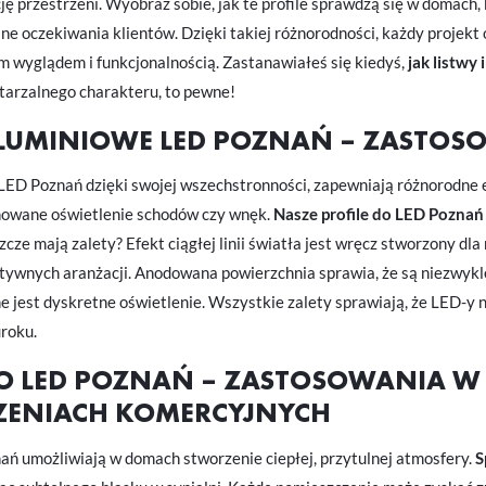
ę przestrzeni. Wyobraź sobie, jak te profile sprawdzą się w domach
alne oczekiwania klientów. Dzięki takiej różnorodności, każdy projekt
wyglądem i funkcjonalnością. Zastanawiałeś się kiedyś,
jak listwy
arzalnego charakteru, to pewne!
ALUMINIOWE LED POZNAŃ – ZASTOSO
 LED Poznań dzięki swojej wszechstronności, zapewniają różnorodne e
nowane oświetlenie schodów czy wnęk.
Nasze profile do LED Poznań 
zcze mają zalety? Efekt ciągłej linii światła jest wręcz stworzony 
atywnych aranżacji. Anodowana powierzchnia sprawia, że są niezwykl
e jest dyskretne oświetlenie. Wszystkie zalety sprawiają, że LED-y n
uroku.
STAWIENIA
DO LED POZNAŃ – ZASTOSOWANIA W
RZENIACH KOMERCYJNYCH
anujemy Twoją prywatność. Możesz zmienić ustawienia cookies lub zaakceptować je
zystkie. W dowolnym momencie możesz dokonać zmiany swoich ustawień.
ań umożliwiają w domach stworzenie ciepłej, przytulnej atmosfery.
S