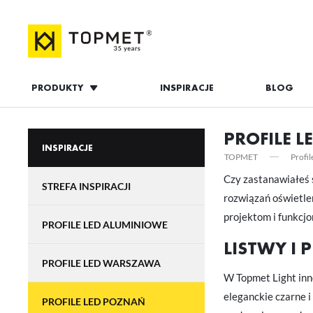
PRODUKTY
INSPIRACJE
BLOG
ZALOGUJ S
PROFILE 
INSPIRACJE
TOPMET
Profi
Czy zastanawiałeś 
STREFA INSPIRACJI
rozwiązań oświetlen
projektom i funkcj
PROFILE LED ALUMINIOWE
LISTWY I
PROFILE LED WARSZAWA
ZAL
W Topmet Light inn
eleganckie czarne i
PROFILE LED POZNAŃ