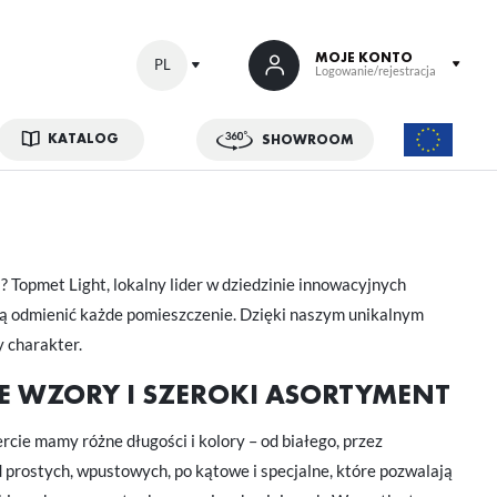
MOJE KONTO
PL
Logowanie/rejestracja
KATALOG
SHOWROOM
 SIĘ
kowe korzyści:
ji zamówień
ń
? Topmet Light, lokalny lider w dziedzinie innowacyjnych
w
ogą odmienić każde pomieszczenie. Dzięki naszym unikalnym
adzania swoich danych przy kolejnych zakupach
 charakter.
abatów i kuponów promocyjnych
NE WZORY I SZEROKI ASORTYMENT
ACJA
ie mamy różne długości i kolory – od białego, przez
od prostych, wpustowych, po kątowe i specjalne, które pozwalają