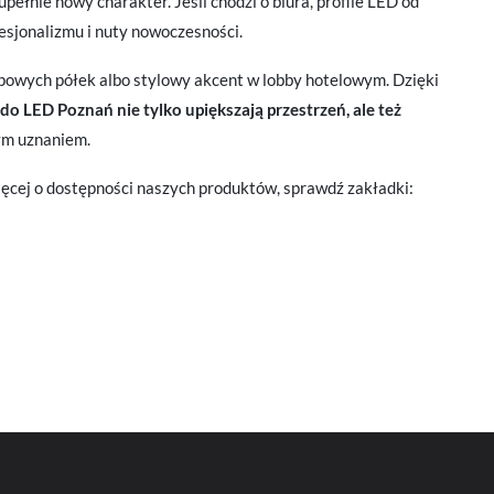
pełnie nowy charakter. Jeśli chodzi o biura, profile LED od
fesjonalizmu i nuty nowoczesności.
 Ci
lepowych półek albo stylowy akcent w lobby hotelowym. Dzięki
ch
 do LED Poznań nie tylko upiększają przestrzeń, ale też
zym uznaniem.
ięcej o dostępności naszych produktów, sprawdź zakładki:
ie
ją