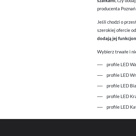
szafkami
, czy doda
producenta Poznań p
N
Ni
ko
Jeśli chodzi o prze
Pl
szerokiej ofercie o
Wi
us
st
dodają jej funkcjo
Fu
Wybierz trwałe i 
Te
us
profile LED W
Dz
Wi
na
profile LED W
fu
st
profile LED Bi
A
An
profile LED K
Co
Wi
in
profile LED K
na
uż
zg
R
Dz
st