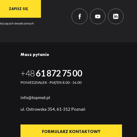
mi
dotyczących świadczonych
Masz pytanie
+48
61 872 75 00
PONIEDZIAŁEK - PIĄTEK 8.00 - 16.00
info@topmet.pl
ul. Ostrow
ska 354, 61-312 Poznań
FORMULARZ KONTAKTOWY