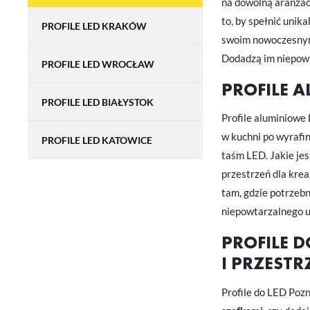
na dowolną aranżacj
to, by spełnić unik
PROFILE LED KRAKÓW
swoim nowoczesnym 
Dodadzą im niepowt
PROFILE LED WROCŁAW
PROFILE 
PROFILE LED BIAŁYSTOK
Profile aluminiowe
w kuchni po wyrafi
PROFILE LED KATOWICE
taśm LED. Jakie jes
przestrzeń dla kre
tam, gdzie potrzebn
niepowtarzalnego 
U
PROFILE 
I PRZEST
Sz
ws
Profile do LED Pozn