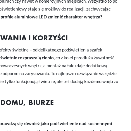
, biurach czy nawet w komercyjnych miejscach. Wszystko to po
 oświetleniowy staje się możliwy do realizacji, zachwycając
 i profile aluminiowe LED zmienić charakter wnętrza?
WANIA I KORZYŚCI
fekty świetlne – od delikatnego podświetlenia szafek
świetnie rozpraszają ciepło
, co z kolei przedłuża żywotność
dla nowoczesnych wnętrz, a montaż na łuku daje dodatkową
e odporne na zarysowania. To najlepsze rozwiązanie wszędzie
ie tylko funkcjonują świetnie, ale też dodają każdemu wnętrzu
 DOMU, BIURZE
prawdzą się również jako podświetlenie nad kuchennymi